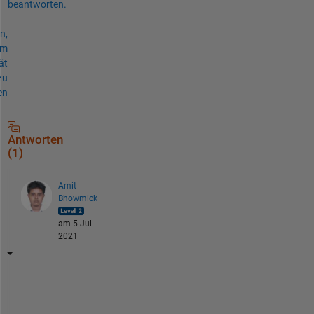
beantworten.
n,
um
ät
zu
en
Antworten
(1)
Amit
Bhowmick
am 5 Jul.
2021
I