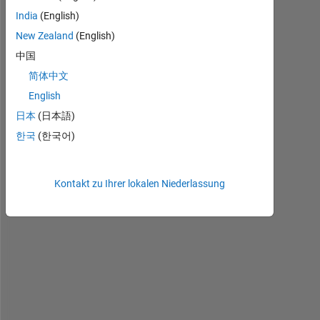
India
(English)
New Zealand
(English)
中国
untitled.fig
简体中文
English
日本
(日本語)
I 
한국
(한국어)
h
a
v
e 
Kontakt zu Ihrer lokalen Niederlassung
p
l
o
t
t
e
d 
a 
c