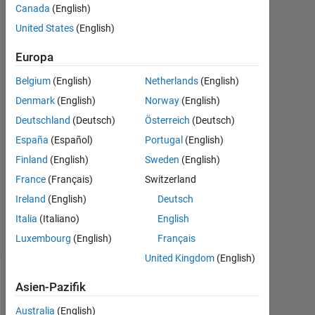
centre?
Canada
(English)
United States
(English)
Rahul
Europa
Seth
5
Belgium
(English)
Netherlands
(English)
Jul.
Denmark
(English)
Norway
(English)
2021
Deutschland
(Deutsch)
Österreich
(Deutsch)
1
España
(Español)
Portugal
(English)
Antwort
Finland
(English)
Sweden
(English)
Aktualisiert
France
(Français)
Switzerland
9 Jul. 2021
Ireland
(English)
Deutsch
8
Italia
(Italiano)
English
Ansichten
(30 Tage)
Luxembourg
(English)
Français
United Kingdom
(English)
Asien-Pazifik
Australia
(English)