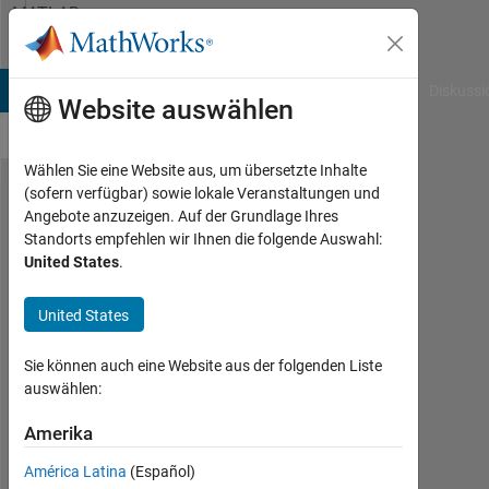
Weiter zum Inhalt
MATLAB
Answers
B Answers
File Exchange
Cody
AI Chat Playground
Diskussi
Website auswählen
Wählen Sie eine Website aus, um übersetzte Inhalte
(sofern verfügbar) sowie lokale Veranstaltungen und
How to
Angebote anzuzeigen. Auf der Grundlage Ihres
Standorts empfehlen wir Ihnen die folgende Auswahl:
find
United States
.
tangent
of a
United States
curve
Sie können auch eine Website aus der folgenden Liste
and find
auswählen:
the
Amerika
distance
from the
América Latina
(Español)