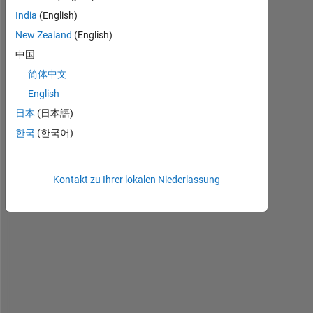
anzeigen
India
(English)
New Zealand
(English)
中国
简体中文
Screenshot
English
(371).png
日本
(日本語)
한국
(한국어)
H
e
l
Kontakt zu Ihrer lokalen Niederlassung
p
! 
I 
w
a
n
t 
t
o 