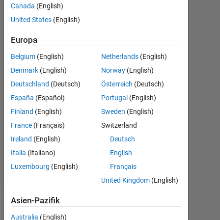
Canada
(English)
Sinta
United States
(English)
Dewi
4
Europa
Jul.
2021
Belgium
(English)
Netherlands
(English)
1
Denmark
(English)
Norway
(English)
Antwort
Deutschland
(Deutsch)
Österreich
(Deutsch)
Antwort
España
(Español)
Portugal
(English)
akzeptiert
Finland
(English)
Sweden
(English)
France
(Français)
Switzerland
Aktualisiert
Ireland
(English)
Deutsch
6 Jul. 2021
9
Italia
(Italiano)
English
Ansichten
Luxembourg
(English)
Français
(30 Tage)
United Kingdom
(English)
Asien-Pazifik
Ältere
Australia
(English)
Kommentare