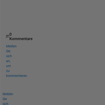
a
n
c
e
! 
0
Kommentare
Melden
Sie
sich
an,
um
zu
kommentieren.
Melden
Sie
sich