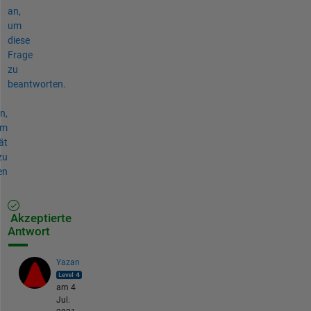
an,
um
diese
Frage
zu
beantworten.
n,
um
ät
zu
en
Akzeptierte
Antwort
Yazan
am 4
Jul.