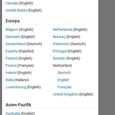
ul
Canada
(English)
Gani
United States
(English)
29
Jun.
Europa
2021
1
Belgium
(English)
Netherlands
(English)
Antwort
Denmark
(English)
Norway
(English)
Deutschland
(Deutsch)
Österreich
(Deutsch)
Antwort
España
(Español)
Portugal
(English)
akzeptiert
Finland
(English)
Sweden
(English)
Aktualisiert
France
(Français)
Switzerland
1 Jul. 2021
Ireland
(English)
Deutsch
11
Italia
(Italiano)
English
Ansichten
(30 Tage)
Luxembourg
(English)
Français
United Kingdom
(English)
Asien-Pazifik
Australia
(English)