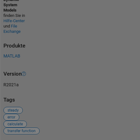
System
Models
finden Sie in
Hilfe-Center
und
File
Exchange
Produkte
MATLAB
Version
R2021a
Tags
steady
error
calculate
transfer function