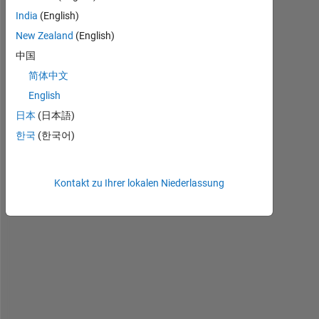
India
(English)
C
New Zealand
(English)
o
n
中国
s
简体中文
i
English
d
e
日本
(日本語)
r 
한국
(한국어)
t
h
e 
Kontakt zu Ihrer lokalen Niederlassung
s
y
s
t
e
m 
b
e
l