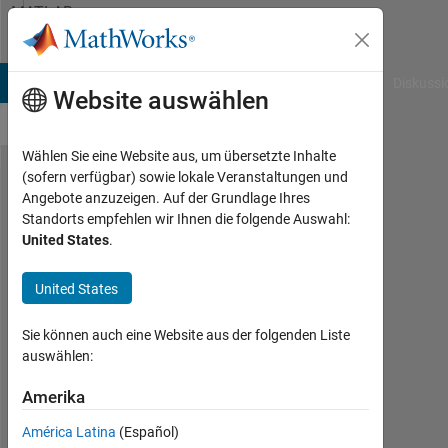
Weiter zum Inhalt
MATLAB
Answers
B Answers
File Exchange
Cody
AI Chat Playground
Diskussi
Website auswählen
Wählen Sie eine Website aus, um übersetzte Inhalte
(sofern verfügbar) sowie lokale Veranstaltungen und
calculate
Angebote anzuzeigen. Auf der Grundlage Ihres
Standorts empfehlen wir Ihnen die folgende Auswahl:
the error
United States
.
constant
and
United States
steady
Sie können auch eine Website aus der folgenden Liste
state
auswählen:
error
Amerika
fatin
América Latina
(Español)