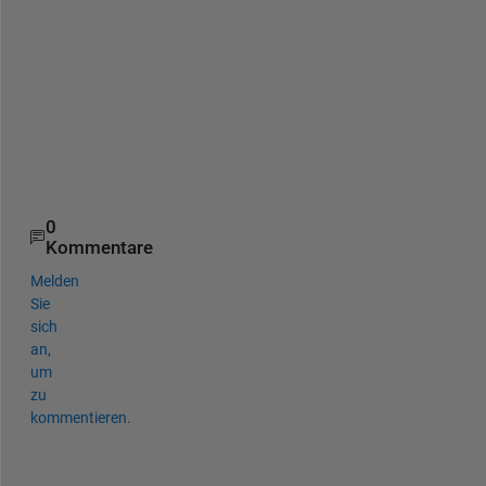
a
d
y
-
s
t
a
t
0
Kommentare
Melden
Sie
sich
an,
um
zu
kommentieren.