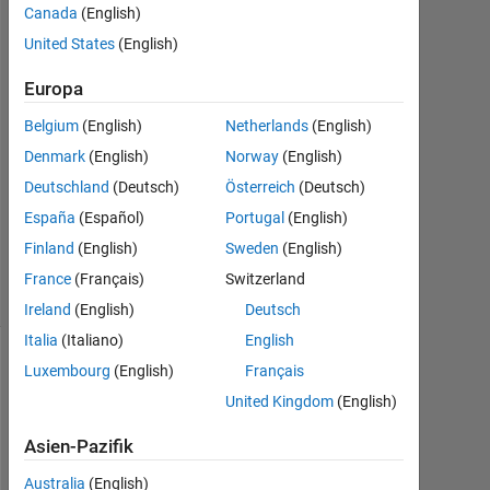
ayunie
Canada
(English)
8
United States
(English)
Jun.
2021
Europa
1
Antwort
Belgium
(English)
Netherlands
(English)
Denmark
(English)
Norway
(English)
Aktualisiert
Deutschland
(Deutsch)
Österreich
(Deutsch)
28 Nov.
España
(Español)
Portugal
(English)
2024
32
Finland
(English)
Sweden
(English)
Ansichten
France
(Français)
Switzerland
(30 Tage)
Ireland
(English)
Deutsch
Italia
(Italiano)
English
Luxembourg
(English)
Français
United Kingdom
(English)
Asien-Pazifik
Australia
(English)