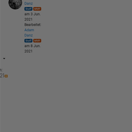
Danz
am 3 Jun.
2021
Bearbeitet:
Adam
Danz
am 8 Jun.
2021
n:
>
w
h
a
t 
i
s 