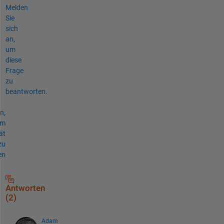
Melden
Sie
sich
an,
um
diese
Frage
zu
beantworten.
n,
um
ät
zu
en
Antworten
(2)
Adam