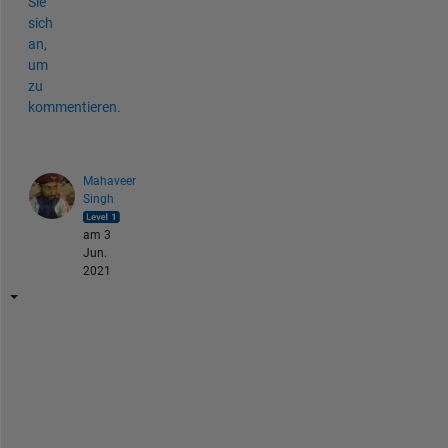
Sie
sich
an,
um
zu
kommentieren.
Mahaveer
Singh
am 3
Jun.
2021
% 
g
i
v