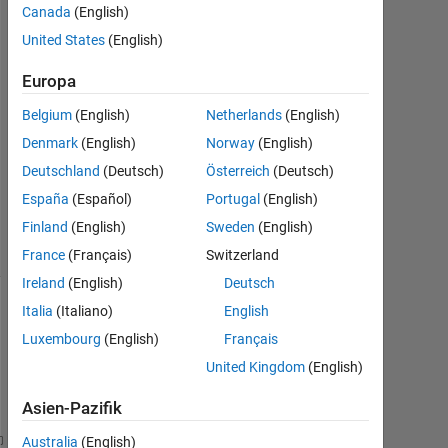
Anwar
Canada
(English)
3
United States
(English)
Jun.
2021
Europa
2
Antworten
Belgium
(English)
Netherlands
(English)
Denmark
(English)
Norway
(English)
Aktualisiert
Deutschland
(Deutsch)
Österreich
(Deutsch)
8 Jun. 2021
España
(Español)
Portugal
(English)
19
Ansichten
Finland
(English)
Sweden
(English)
(30 Tage)
France
(Français)
Switzerland
Ireland
(English)
Deutsch
Italia
(Italiano)
English
Luxembourg
(English)
Français
United Kingdom
(English)
Asien-Pazifik
Australia
(English)