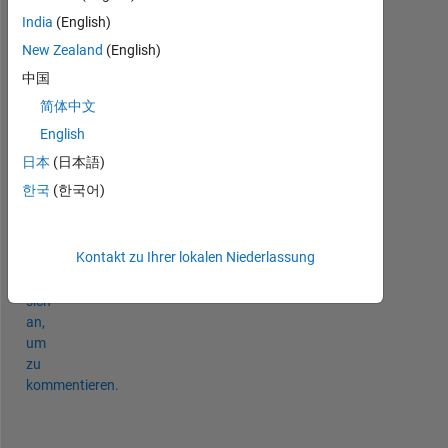
N = 4; 
India
(English)
x = [ 3 4 5 6 ]; 
New Zealand
(English)
for 
k = 0 : N-1
for 
n=0:N-1
中国
       sum = sum + x.*(exp(-1*1i*2*pi*k.*n/N));
简体中文
end
English
end
stem(sum)
日本
(日本語)
한국
(한국어)
0
Kommentare
Kontakt zu Ihrer lokalen Niederlassung
Melden
Sie
sich
an,
um
zu
kommentieren.