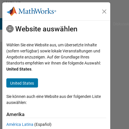
Weiter zum Inhalt
MATLAB
Answers
B Answers
File Exchange
Cody
AI Chat Playground
Diskussi
Website auswählen
Wählen Sie eine Website aus, um übersetzte Inhalte
(sofern verfügbar) sowie lokale Veranstaltungen und
what
Angebote anzuzeigen. Auf der Grundlage Ihres
Standorts empfehlen wir Ihnen die folgende Auswahl:
is
United States
.
the
error
United States
with
Sie können auch eine Website aus der folgenden Liste
my
auswählen:
code
Amerika
Mostafa
América Latina
(Español)