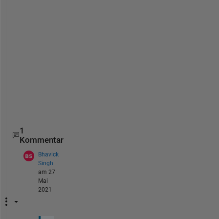
if 
mean(data(start:start+10)) > 500
        cc=
'r'
;
else
        cc=
'b'
;
end
    plot(x(start:start+10),data(start:start+10),cc)
    hold 
on
    start=i*10;
end
1
Kommentar
Bhavick
Singh
am 27
Mai
2021