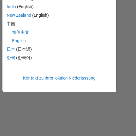
India
(English)
I 
New Zealand
(English)
h
中国
a
简体中文
v
e 
English
t
日本
(日本語)
i
한국
(한국어)
m
e 
s
e
Kontakt zu Ihrer lokalen Niederlassung
r
i
e
s 
d
a
t
a 
w