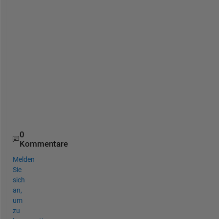
l
e
a
s
e 
a
s
s
i
s
t
. 
0
Kommentare
Melden
Sie
sich
an,
um
zu