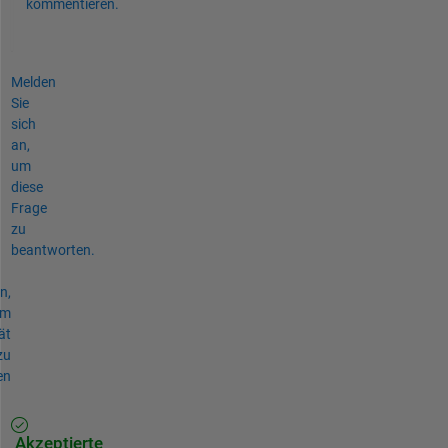
kommentieren.
Melden
Sie
sich
an,
um
diese
Frage
zu
beantworten.
n,
um
ät
zu
en
Akzeptierte