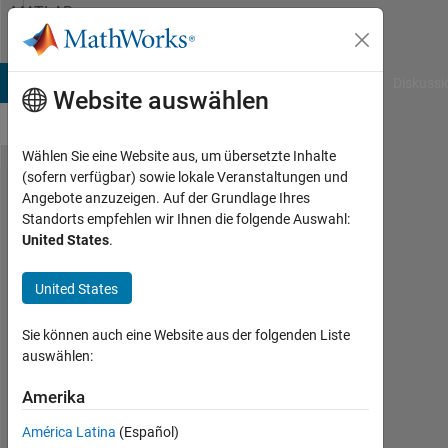
Weiter zum Inhalt
MATLAB
Answers
B Answers
File Exchange
Cody
AI Chat Playground
Diskussi
Website auswählen
Wählen Sie eine Website aus, um übersetzte Inhalte
(sofern verfügbar) sowie lokale Veranstaltungen und
Colouring
Angebote anzuzeigen. Auf der Grundlage Ihres
Standorts empfehlen wir Ihnen die folgende Auswahl:
different
United States
.
regions
on a
United States
graph.
Sie können auch eine Website aus der folgenden Liste
auswählen:
Bhavick
Singh
Amerika
26
América Latina
(Español)
Mai