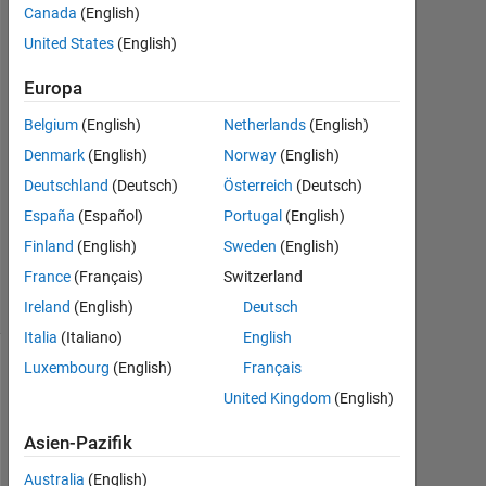
Canada
(English)
2021
1
United States
(English)
Antwort
Europa
Antwort
Belgium
(English)
Netherlands
(English)
akzeptiert
Denmark
(English)
Norway
(English)
Aktualisiert
Deutschland
(Deutsch)
Österreich
(Deutsch)
27 Mai
España
(Español)
Portugal
(English)
2021
Finland
(English)
Sweden
(English)
30
France
(Français)
Switzerland
Ansichten
(30 Tage)
Ireland
(English)
Deutsch
Italia
(Italiano)
English
Luxembourg
(English)
Français
United Kingdom
(English)
Asien-Pazifik
Australia
(English)