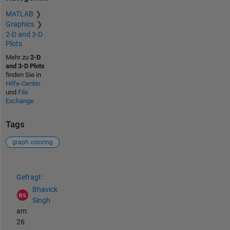
MATLAB
Graphics
2-D and 3-D
Plots
Mehr zu
2-D
and 3-D Plots
finden Sie in
Hilfe-Center
und
File
Exchange
Tags
graph coloring
Siehe auch
Gefragt:
Bhavick
Singh
am
26