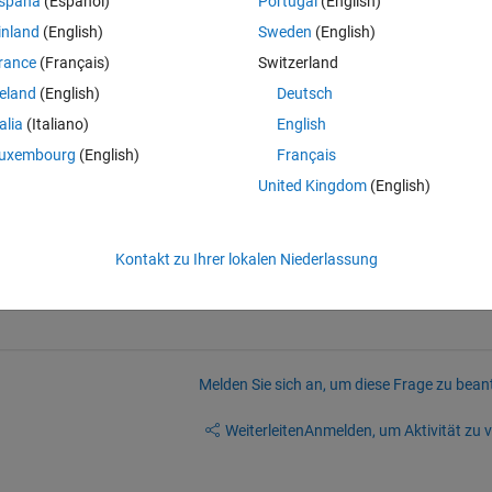
spaña
(Español)
Portugal
(English)
inland
(English)
Sweden
(English)
rance
(Français)
Switzerland
reland
(English)
Deutsch
talia
(Italiano)
English
uxembourg
(English)
Français
United Kingdom
(English)
mat What i need to do is that i need to convert it in timeseries format tha
SDR module in simulink MATLAB
Kontakt zu Ihrer lokalen Niederlassung
Melden Sie sich an, um diese Frage zu bean
Weiterleiten
Anmelden, um Aktivität zu v