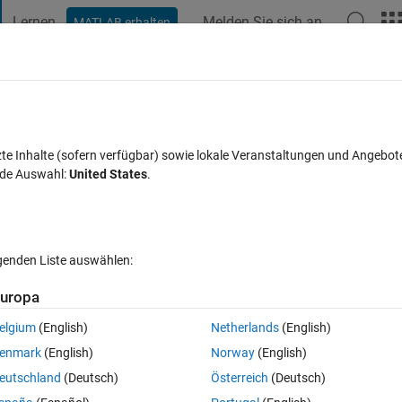
Lernen
Melden Sie sich an
MATLAB erhalten
t Playground
Diskussionen
Wettbewerbe
Blogs
Veröffentlic
FAQs zu MATLAB
Mehr
time series data
zte Inhalte (sofern verfügbar) sowie lokale Veranstaltungen und Angebot
nde Auswahl:
United States
.
Aktualisiert 26 Mai 2021
ten
12 Ansichten (30 Tage)
lgenden Liste auswählen:
uropa
elgium
(English)
Netherlands
(English)
0 Stimmen
enmark
(English)
Norway
(English)
x number i need to convert them in time series format how can i do tha
eutschland
(Deutsch)
Österreich
(Deutsch)