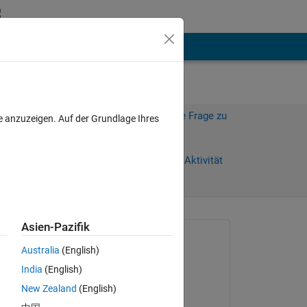
hen
Mehr
Melden Sie sich an, um diese Frage zu
e anzuzeigen. Auf der Grundlage Ihres
beantworten.
Weiterleiten
Anmelden, um Aktivität
zu verfolgen
Asien-Pazifik
Gefragt:
Australia
(English)
muhammad ahmad
India
(English)
am 26 Mai 2021
t 
New Zealand
(English)
Kommentiert: