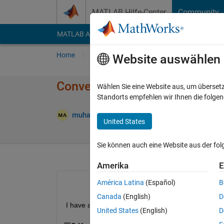
Weiter zum Inhalt
MATLAB Hilfe-Center
Community
MATLAB Answers
File Exchange
Cody
AI Cha
Home
Fragen
Antworten
Durchsuchen
Website auswählen
Converting Complex data into 
Wählen Sie eine Website aus, um überset
Standorts empfehlen wir Ihnen die folge
muhammad ahmad
26 Mai 2021
0 Antwor
United States
Sie können auch eine Website aus der fo
Amerika
E
América Latina
(Español)
B
Canada
(English)
D
I have a coulmn of size 9076*1  containing comple
United States
(English)
D