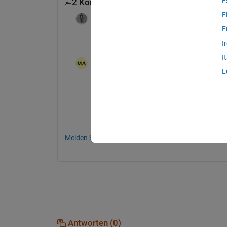
E
2 Kommentare
F
KSSV
am 26 Mai 2021
F
What is time series format? 
I
I
muhammad ahmad
am 26 Mai 2021
L
Actually I have an Audio file in .wav for
could be used as import data of RTL
Melden Sie sich an, um zu kommentieren.
Antworten (0)