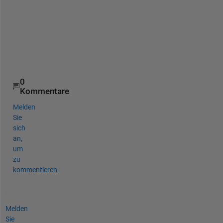
o
b
a
b
l
y 
0
Kommentare
Melden
Sie
sich
an,
um
zu
kommentieren.
Melden
Sie