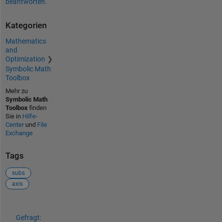
beantworten.
Kategorien
Mathematics
and
Optimization
Symbolic Math
Toolbox
Mehr zu
Symbolic Math
Toolbox
finden
Sie in
Hilfe-
Center
und
File
Exchange
Tags
subs
axis
Siehe auch
Gefragt: