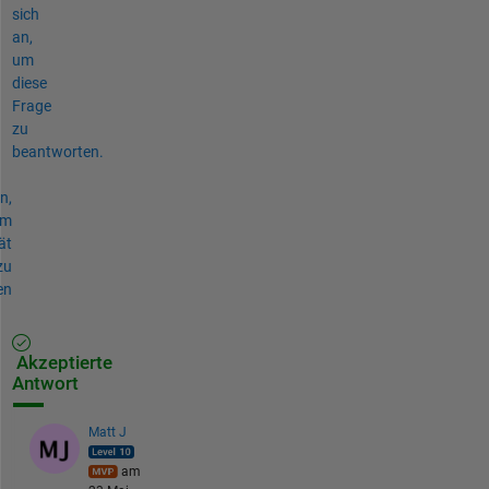
sich
an,
um
diese
Frage
zu
beantworten.
n,
um
ät
zu
en
Akzeptierte
Antwort
Matt J
am