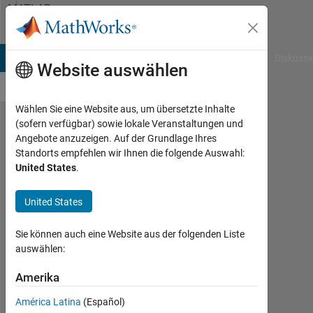
Weiter zum Inhalt
MATLAB
Answers
B Answers
File Exchange
Cody
AI Chat Playground
Diskussi
Website auswählen
Wählen Sie eine Website aus, um übersetzte Inhalte
(sofern verfügbar) sowie lokale Veranstaltungen und
Error
Angebote anzuzeigen. Auf der Grundlage Ihres
Standorts empfehlen wir Ihnen die folgende Auswahl:
when
United States
.
using
variable
United States
in axis
Sie können auch eine Website aus der folgenden Liste
auswählen:
Niklas
Kurz
Amerika
23
América Latina
(Español)
Mai