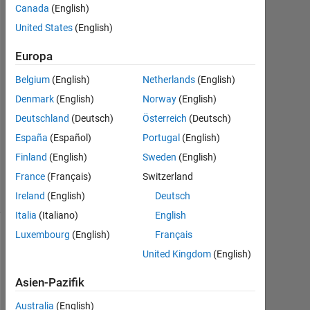
Canada
(English)
2021
1
United States
(English)
Antwort
Europa
Antwort
Belgium
(English)
Netherlands
(English)
akzeptiert
Denmark
(English)
Norway
(English)
Aktualisiert
Deutschland
(Deutsch)
Österreich
(Deutsch)
23 Mai
España
(Español)
Portugal
(English)
2021
Finland
(English)
Sweden
(English)
15
France
(Français)
Switzerland
Ansichten
(30 Tage)
Ireland
(English)
Deutsch
Italia
(Italiano)
English
Luxembourg
(English)
Français
United Kingdom
(English)
Asien-Pazifik
Australia
(English)