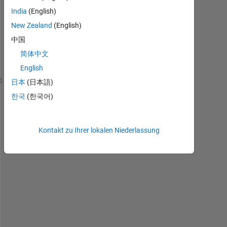
India
(English)
I
New Zealand
(English)
'
中国
v
简体中文
e
: 
English
日本
(日本語)
syms 
w we B U 
한국
(한국어)
A = (w*U)/(sqrt((-w^2+we)^2+(B*w)^2));
Kontakt zu Ihrer lokalen Niederlassung
syms 
R L C
Aw = subs(A,{B,we},{R/L,1/(L*C)});
fplot(subs(Aw,{U,R,L,C},{1,1,1,1}))
Amax = subs(Aw,{U,R,L,C,w},{1,1,1,1,1/sqrt(1*1)});
A