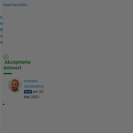
beantworten.
n,
um
ät
zu
en
Akzeptierte
Antwort
Andreas
Apostolatos
am 22
Mai 2021
H
i 