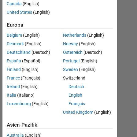
Yogini
Canada
(English)
Prabhu
United States
(English)
19
Mai
Europa
2021
Belgium
(English)
Netherlands
(English)
1
Denmark
(English)
Norway
(English)
Antwort
Deutschland
(Deutsch)
Österreich
(Deutsch)
Aktualisiert
España
(Español)
Portugal
(English)
20 Mai
Finland
(English)
Sweden
(English)
2021
5
France
(Français)
Switzerland
Ansichten
Ireland
(English)
Deutsch
(30 Tage)
Italia
(Italiano)
English
Luxembourg
(English)
Français
United Kingdom
(English)
Asien-Pazifik
Australia
(English)