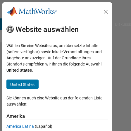
Weiter zum Inhalt
MATLAB
Answers
B Answers
File Exchange
Cody
AI Chat Playground
Diskussi
Website auswählen
Wählen Sie eine Website aus, um übersetzte Inhalte
(sofern verfügbar) sowie lokale Veranstaltungen und
documentation
Angebote anzuzeigen. Auf der Grundlage Ihres
Standorts empfehlen wir Ihnen die folgende Auswahl:
on 'use the
United States
.
network' for
classification
United States
kind of
Sie können auch eine Website aus der folgenden Liste
problem, in the
auswählen:
Deep Learning
Amerika
users guide
América Latina
(Español)