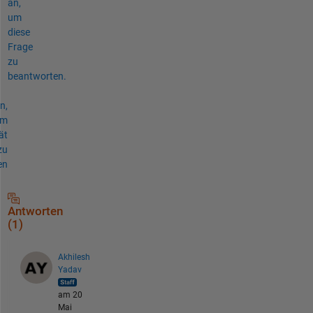
an,
um
diese
Frage
zu
beantworten.
n,
um
ät
zu
en
Antworten
(1)
Akhilesh
Yadav
am 20
Mai