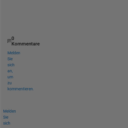
n
a
m
e
?
0
Kommentare
Melden
Sie
sich
an,
um
zu
kommentieren.
Melden
Sie
sich