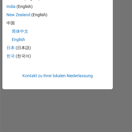
India
(English)
New Zealand
(English)
I
中国
n 
t
简体中文
h
English
e 
日本
(日本語)
D
e
한국
(한국어)
e
p 
L
Kontakt zu Ihrer lokalen Niederlassung
e
a
r
n
i
n
g 
u
s