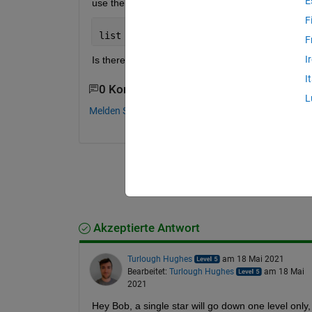
E
use the recursive check with dir search to find all 
F
list = dir(fullfile(Alevel,
'**'
,
'filen
F
I
Is there a way to use dir to exclude the C level res
I
0 Kommentare
L
Melden Sie sich an, um zu kommentieren.
Akzeptierte Antwort
Turlough Hughes
am 18 Mai 2021
Bearbeitet:
Turlough Hughes
am 18 Mai
2021
Hey Bob, a single star will go down one level only, 