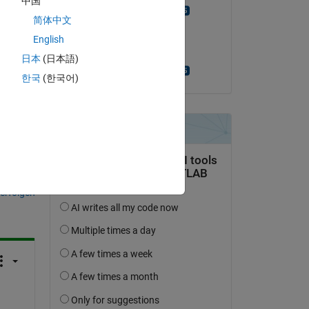
中国
Turlough Hughes
简体中文
Copy
am 18 Mai 2021
levels
English
Akzeptiert:
日本
(日本語)
Turlough Hughes
한국
(한국어)
tworten.
erfolgen