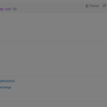
Theme
me.txt'
))
Operations
Exchange