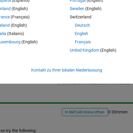
spaña
(Español)
Portugal
(English)
the B level files, but don't know how to keep away from the C level files.
inland
(English)
Sweden
(English)
Theme
ame.txt'
)); 
% Returns filename.txt locations in B and C 
rance
(Français)
Switzerland
reland
(English)
Deutsch
ults?
talia
(Italiano)
English
uxembourg
(English)
Français
United Kingdom
(English)
Kontakt zu Ihrer lokalen Niederlassung
Melden Sie sich an, um diese Frage zu bean
Weiterleiten
Anmelden, um Aktivität zu v
0 Stimmen
In MATLAB Online öffnen
so try the following: