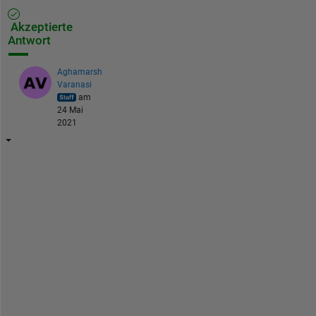
Akzeptierte
Antwort
Aghamarsh
Varanasi
am
24 Mai
2021
H
i
,
Y
o
u 
c
a