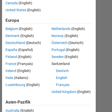
matlab?
Canada
(English)
United States
(English)
Mads
Europa
16
Belgium
(English)
Netherlands
(English)
Mai
2021
Denmark
(English)
Norway
(English)
1
Deutschland
(Deutsch)
Österreich
(Deutsch)
Antwort
España
(Español)
Portugal
(English)
Antwort
Finland
(English)
Sweden
(English)
akzeptiert
France
(Français)
Switzerland
Ireland
(English)
Deutsch
Aktualisiert
Italia
(Italiano)
English
24 Mai
2021
Luxembourg
(English)
Français
3
United Kingdom
(English)
Ansichten
(30 Tage)
Asien-Pazifik
Australia
(English)