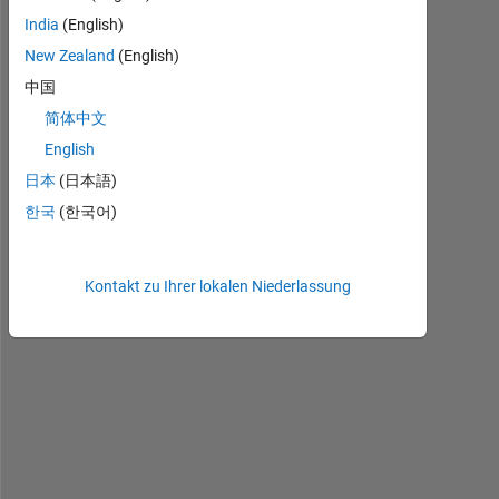
India
(English)
New Zealand
(English)
中国
简体中文
English
日本
(日本語)
H
e
한국
(한국어)
l
l
o
Kontakt zu Ihrer lokalen Niederlassung
,
W
h
e
n 
u
s