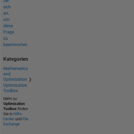
Sie
sich
an,
um
diese
Frage
zu
beantworten.
Kategorien
Mathematics
and
Optimization
Optimization
Toolbox
Mehr zu
Optimization
Toolbox
finden
Sie in
Hilfe-
Center
und
File
Exchange