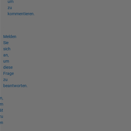
um
zu
kommentieren.
Melden
Sie
sich
an,
um
diese
Frage
zu
beantworten.
n,
um
ät
zu
en