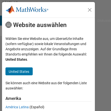
Weiter zum Inhalt
MATLAB
Answers
B Answers
File Exchange
Cody
AI Chat Playground
Diskussi
Website auswählen
Wählen Sie eine Website aus, um übersetzte Inhalte
(sofern verfügbar) sowie lokale Veranstaltungen und
Which
Angebote anzuzeigen. Auf der Grundlage Ihres
Standorts empfehlen wir Ihnen die folgende Auswahl:
type of
United States
.
estimator
is
United States
provided
Sie können auch eine Website aus der folgenden Liste
from the
auswählen:
HAC
Amerika
function
in
América Latina
(Español)