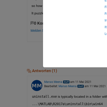
E
so how should I delete all folder about it?
F
It puzzles me
F
I
0 Kommentare
I
Melden Sie sich an, um zu kommentieren.
L
Antworten (1)
Manas Meena
am 11 Mai 2021
Bearbeitet:
Manas Meena
am 11 Mai 2021
uninstall.exe
 is typically located in a folder wi
...\MATLAB\R2017a\uninstall\bin\win64