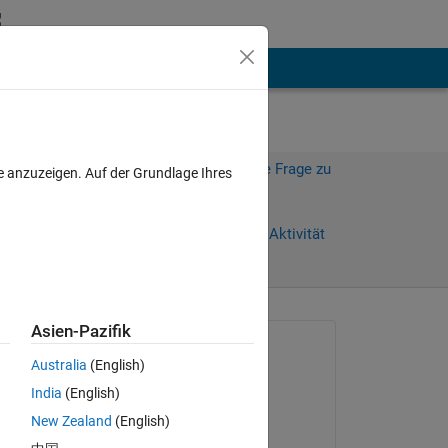
hen
Mehr
Melden Sie sich an, um diese Frage zu
e anzuzeigen. Auf der Grundlage Ihres
beantworten.
Weiterleiten
Anmelden, um Aktivität
zu verfolgen
Asien-Pazifik
Gefragt:
Australia
(English)
wanli li
India
(English)
am 8 Mai 2021
New Zealand
(English)
Bearbeitet: