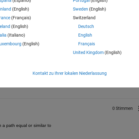
spaña
(Español)
Portugal
(English)
inland
(English)
Sweden
(English)
rance
(Français)
Switzerland
reland
(English)
Deutsch
talia
(Italiano)
English
uxembourg
(English)
Français
United Kingdom
(English)
Melden Sie sich an, um diese Frage zu bean
Kontakt zu Ihrer lokalen Niederlassung
Weiterleiten
Anmelden, um Aktivität zu v
0 Stimmen
th a path equal or similar to