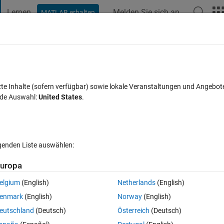
Lernen
Melden Sie sich an
MATLAB erhalten
t Playground
Diskussionen
Wettbewerbe
Blogs
Veröffentlic
FAQs zu MATLAB
Mehr
e R2017a floder
zte Inhalte (sofern verfügbar) sowie lokale Veranstaltungen und Angebot
nde Auswahl:
United States
.
rt 11 Mai 2021
14 Ansichten (30 Tage)
lgenden Liste auswählen:
uropa
elgium
(English)
Netherlands
(English)
0 Stimmen
enmark
(English)
Norway
(English)
eutschland
(Deutsch)
Österreich
(Deutsch)
n uninstall and other means,but finally failed,because it's not in the list 