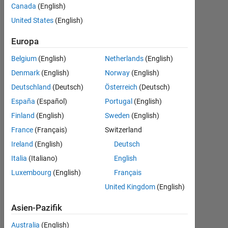
question
Canada
(English)
goes thus:
United States
(English)
Using a
Europa
matlab
Belgium
(English)
Netherlands
(English)
code prove
Denmark
(English)
Norway
(English)
that for
Deutschland
(Deutsch)
Österreich
(Deutsch)
discrete
España
(Español)
Portugal
(English)
time
Finland
(English)
Sweden
(English)
sinusoids
France
(Français)
Switzerland
whose
Ireland
(English)
Deutsch
frequencies
Italia
(Italiano)
English
are
Luxembourg
(English)
Français
seperated
United Kingdom
(English)
by an
Asien-Pazifik
integer
Australia
(English)