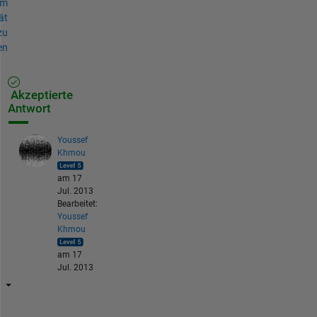
um
ät
zu
en
Akzeptierte
Antwort
Youssef
Khmou
am 17
Jul. 2013
Bearbeitet:
Youssef
Khmou
am 17
Jul. 2013