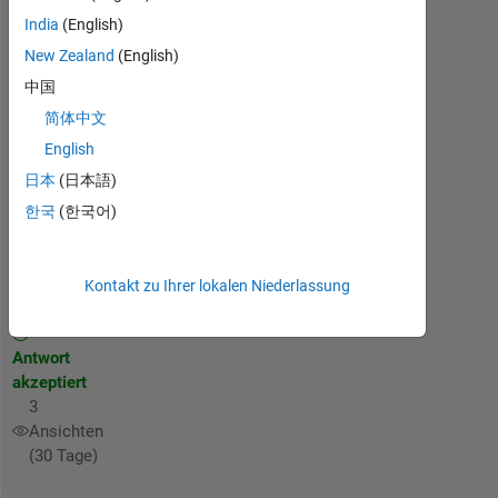
multiple of
India
(English)
2*pi are
New Zealand
(English)
identical.
中国
Pleas
简体中文
English
chafah
日本
(日本語)
zachary
16
한국
(한국어)
Jul.
2013
3
Kontakt zu Ihrer lokalen Niederlassung
Antworten
Antwort
akzeptiert
3
Ansichten
(30 Tage)