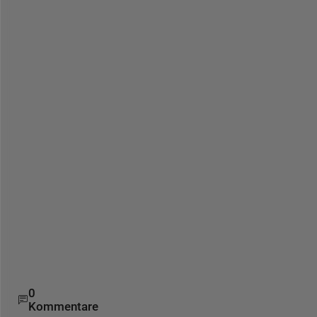
.
.
.
.
.
.
.
.
.
.
.
.
.
.
.
.
.
.
0
Kommentare