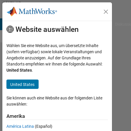
Weiter zum Inhalt
MATLAB
Answers
B Answers
File Exchange
Cody
AI Chat Playground
Diskussi
Website auswählen
Wählen Sie eine Website aus, um übersetzte Inhalte
(sofern verfügbar) sowie lokale Veranstaltungen und
Hello
Angebote anzuzeigen. Auf der Grundlage Ihres
Standorts empfehlen wir Ihnen die folgende Auswahl:
everyone, I
United States
.
have a
matlab
United States
problem
Sie können auch eine Website aus der folgenden Liste
and I don't
auswählen:
know how
Amerika
to go about
it.The
América Latina
(Español)