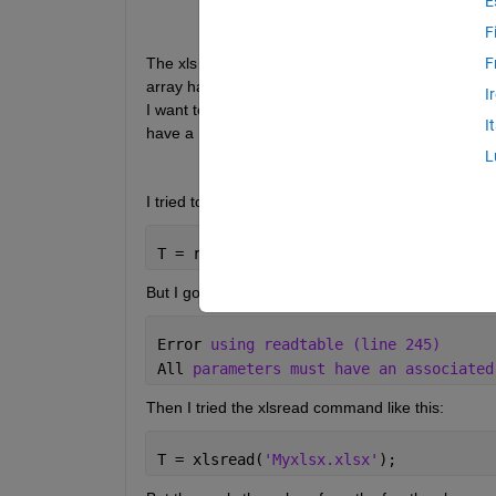
E
F
The xls file looks like this... The first column is th
F
array has a value of  "84.375E", I want "84.375" 
I
I want to similarly extract the number (year). For 
I
have a  value of "1990". 
L
I tried to load the values myself. I tried this code:
T = readtable(
'Myxlsx.xlsx'
,2);
But I got this error:
Error 
using readtable (line 245)
All 
parameters must have an associated
Then I tried the xlsread command like this: 
T = xlsread(
'Myxlsx.xlsx'
);