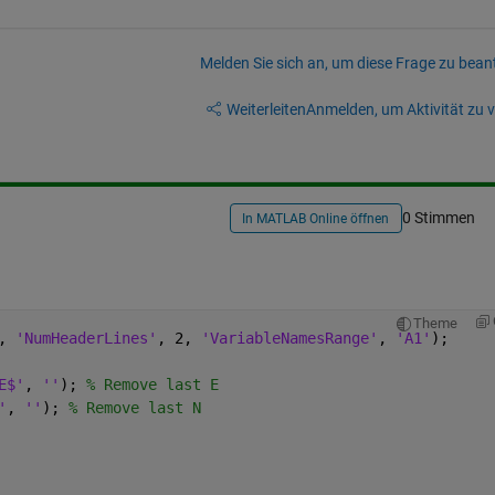
Melden Sie sich an, um diese Frage zu bean
Weiterleiten
Anmelden, um Aktivität zu v
0 Stimmen
In MATLAB Online öffnen
Theme
, 
'NumHeaderLines'
, 2, 
'VariableNamesRange'
, 
'A1'
);
s);	
E$'
, 
''
); 
% Remove last E
'
, 
''
); 
% Remove last N