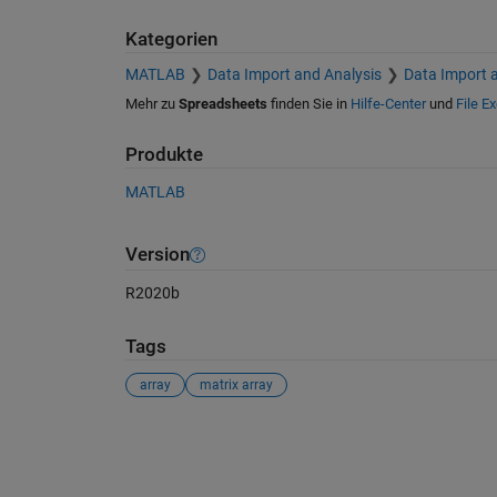
Kategorien
MATLAB
Data Import and Analysis
Data Import 
Mehr zu
Spreadsheets
finden Sie in
Hilfe-Center
und
File E
Produkte
MATLAB
Version
R2020b
Tags
array
matrix array
Siehe auch