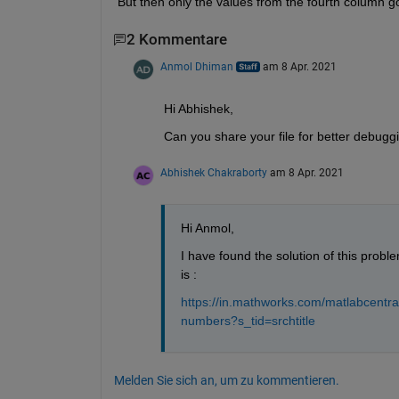
But then only the values from the fourth column go
2 Kommentare
Anmol Dhiman
am 8 Apr. 2021
Hi Abhishek,
Can you share your file for better debugg
Abhishek Chakraborty
am 8 Apr. 2021
Hi Anmol,
I have found the solution of this proble
is : 
https://in.mathworks.com/matlabcentra
numbers?s_tid=srchtitle
Melden Sie sich an, um zu kommentieren.