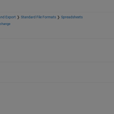
and Export
Standard File Formats
Spreadsheets
xchange