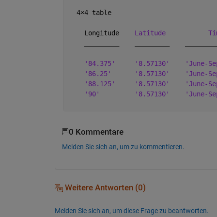
  4
×
4 table
    Longitude    
Latitude
Ti
_________
_________
________
'84.375'
'8.57130'
'June-Se
'86.25'
'8.57130'
'June-Se
'88.125'
'8.57130'
'June-Se
'90'
'8.57130'
'June-Se
0 Kommentare
Melden Sie sich an, um zu kommentieren.
Weitere Antworten (0)
Melden Sie sich an, um diese Frage zu beantworten.