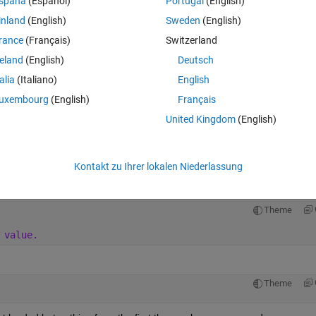
spaña
(Español)
Portugal
(English)
inland
(English)
Sweden
(English)
e longitude. I want to extract only the number from it. For example, if the 
rance
(Français)
Switzerland
in my corresponding array's value and so on. For the column named "time
reland
(English)
Deutsch
example, if the cell is "Jun-Sep 1990", I want my corresponding array to 
talia
(Italiano)
English
uxembourg
(English)
Français
United Kingdom
(English)
Theme
Kontakt zu Ihrer lokalen Niederlassung
Theme
 value.
Theme