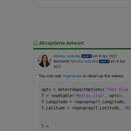
Akzeptierte Antwort
Monika Jaskolka
am 8 Apr. 2021
Bearbeitet:
Monika Jaskolka
am 8 Apr.
2021
You can use 
regexprep
 to clean up the values:
opts = detectImportOptions(
'Test.xlsx'
T = readtable(
'Myxlsx.xlsx'
, opt
T.Longitude = regexprep(T.Longitude, 
'
T.Latitude = regexprep(T.Latitude, 
'N$
T =