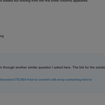
t loaded but nothing from the first three columns appeared.  
ing
m through another similar question I asked here. The link for the solutio
l/answers/791464-how-to-convert-cell-array-containing-text-to-