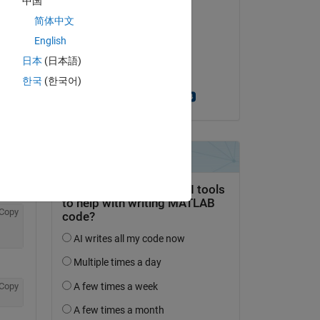
中国
Kommentiert:
简体中文
Abhishek Chakraborty
English
am 8 Apr. 2021
", 
日本
(日本語)
Akzeptiert:
한국
(한국어)
Monika Jaskolka
Copy
Copy
Copy