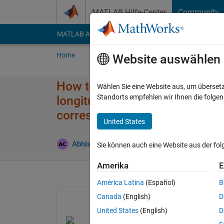
Weiter zum Inhalt
MATLAB Hilfe-Center
Community
MATLAB Answers
File Exchange
Cody
AI Cha
Home
Fragen
Antworten
Durchsuchen
Website auswählen
How to read an xls file in matl
Wählen Sie eine Website aus, um überset
Standorts empfehlen wir Ihnen die folge
longitude (suffixed with E), ti
corresponding to latitude and l
United States
Abhishek Chakraborty
2 Apr. 2021
1 Antwo
Sie können auch eine Website aus der fo
Amerika
E
América Latina
(Español)
B
Canada
(English)
D
United States
(English)
D