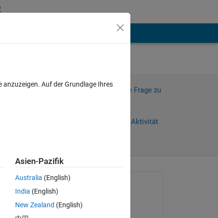
hen
Mehr
e anzuzeigen. Auf der Grundlage Ihres
Melden Sie sich an, um diese Frage zu
beantworten.
Weiterleiten
Anmelden, um Aktivität
zu verfolgen
0 Tage)
Asien-Pazifik
Australia
(English)
Gefragt:
India
(English)
Abhishek Chakraborty
New Zealand
(English)
am 2 Apr. 2021