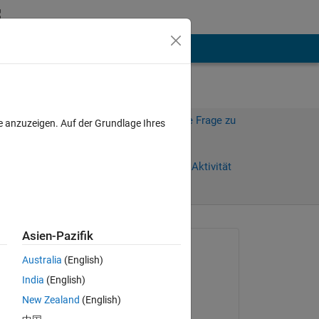
hen
Mehr
Melden Sie sich an, um diese Frage zu
e anzuzeigen. Auf der Grundlage Ihres
beantworten.
Weiterleiten
Anmelden, um Aktivität
zu verfolgen
Asien-Pazifik
Gefragt:
Australia
(English)
Sohan poul
India
(English)
am 18 Mär. 2021
ge 
New Zealand
(English)
Beantwortet: