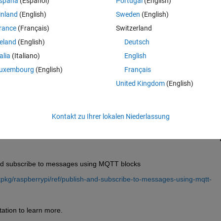
spaña
(Español)
Portugal
(English)
inland
(English)
Sweden
(English)
rance
(Français)
Switzerland
reland
(English)
Deutsch
talia
(Italiano)
English
Melden Sie sich an, um diese Frage zu bean
uxembourg
(English)
Français
United Kingdom
(English)
Weiterleiten
Anmelden, um Aktivität zu v
Kontakt zu Ihrer lokalen Niederlassung
0 Stimmen
and subscribe to messages using MQTT blocks
pkg/raspberrypi/ref/publish-and-subscribe-to-messages-using-mqtt-
ation to learn more.