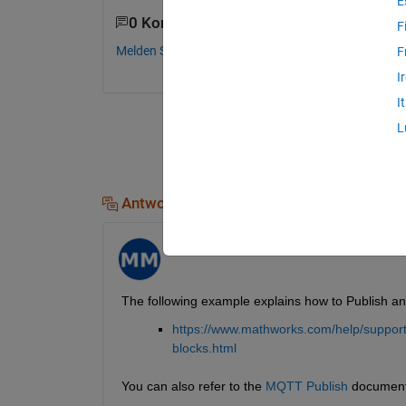
E
0 Kommentare
F
Melden Sie sich an, um zu kommentieren.
F
I
I
L
Antworten (1)
Manas Meena
am 22 Mär. 2021
The following example explains how to Publish 
https://www.mathworks.com/help/support
blocks.html
You can also refer to the 
MQTT Publish
 document