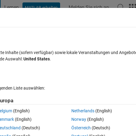
Lernen
Melden Sie sich an
MATLAB erhalten
t Playground
Diskussionen
Wettbewerbe
Blogs
Veröffentlic
FAQs zu MATLAB
Mehr
subscribe
zte Inhalte (sofern verfügbar) sowie lokale Veranstaltungen und Angebot
nde Auswahl:
United States
.
lisiert 22 Mär. 2021
4 Ansichten (30 Tage)
lgenden Liste auswählen:
uropa
elgium
(English)
Netherlands
(English)
1 Stimme
enmark
(English)
Norway
(English)
TT with raspberry pi as broker.Im working on a project wherein messa
eutschland
(Deutsch)
Österreich
(Deutsch)
broker using Mosquitto.