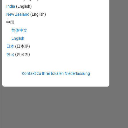
anzeigen
India
(English)
New Zealand
(English)
中国
H
简体中文
e
English
l
日本
(日本語)
l
o 
한국
(한국어)
e
v
e
Kontakt zu Ihrer lokalen Niederlassung
r
y
o
n
e
,
I 