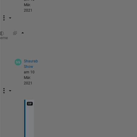
Mär.
2021
set(findobj(gca,
'type'
,
'Surface'
),
'FaceColor
heme
Shaurab
Show
am 10
Mär.
2021
T
h
a
n