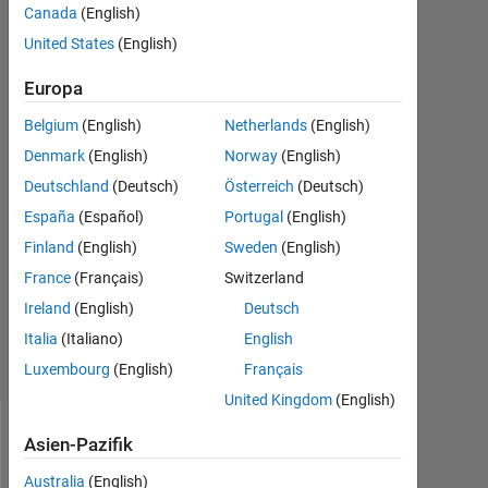
Show
Canada
(English)
10
United States
(English)
Mär.
2021
Europa
1
Antwort
Belgium
(English)
Netherlands
(English)
Denmark
(English)
Norway
(English)
Antwort
Deutschland
(Deutsch)
Österreich
(Deutsch)
akzeptiert
España
(Español)
Portugal
(English)
Aktualisiert
Finland
(English)
Sweden
(English)
10 Mär.
France
(Français)
Switzerland
2021
Ireland
(English)
Deutsch
6
Italia
(Italiano)
English
Ansichten
(30 Tage)
Luxembourg
(English)
Français
United Kingdom
(English)
Asien-Pazifik
Ältere
Kommentare
Australia
(English)