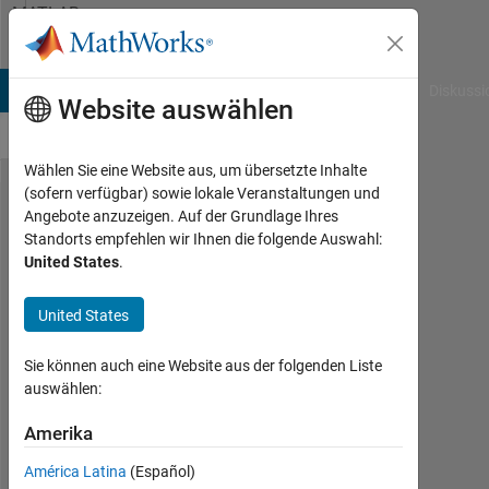
Weiter zum Inhalt
MATLAB
Answers
B Answers
File Exchange
Cody
AI Chat Playground
Diskussi
Website auswählen
Wählen Sie eine Website aus, um übersetzte Inhalte
(sofern verfügbar) sowie lokale Veranstaltungen und
How to
Angebote anzuzeigen. Auf der Grundlage Ihres
Standorts empfehlen wir Ihnen die folgende Auswahl:
change the
United States
.
color of
model
United States
obtained
Sie können auch eine Website aus der folgenden Liste
from
auswählen:
pcfitsphere
Amerika
Shaurab
América Latina
(Español)