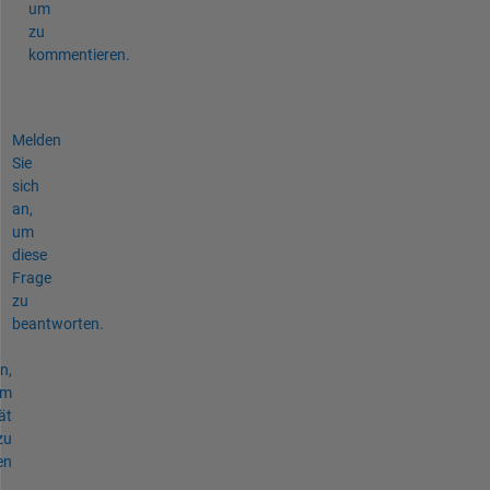
um
zu
kommentieren.
Melden
Sie
sich
an,
um
diese
Frage
zu
beantworten.
n,
um
ät
zu
en