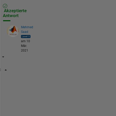
Akzeptierte
Antwort
Mehmed
Saad
am 10
Mär.
2021
load(
'object3d.mat'
);
figure
pcshow(ptCloud)
xlabel(
'X(m)'
)
ylabel(
'Y(m)'
)
zlabel(
'Z(m)'
)