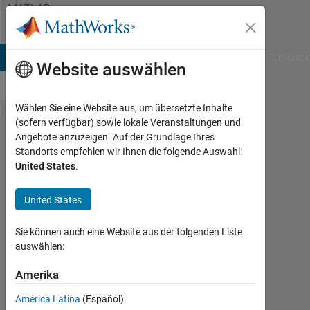
Weiter zum Inhalt
MATLAB
Answers
B Answers
File Exchange
Cody
AI Chat Playground
Diskussi
Website auswählen
Wählen Sie eine Website aus, um übersetzte Inhalte
(sofern verfügbar) sowie lokale Veranstaltungen und
How to add
Angebote anzuzeigen. Auf der Grundlage Ihres
Standorts empfehlen wir Ihnen die folgende Auswahl:
specified
United States
.
text to
coordinates
United States
of points in
Sie können auch eine Website aus der folgenden Liste
"contour"?
auswählen:
Amerika
Ravindu
Lokuliyana
América Latina
(Español)
8