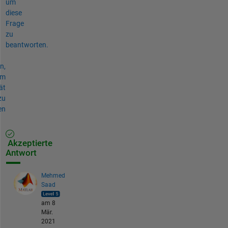
um
diese
Frage
zu
beantworten.
n,
um
ät
zu
en
Akzeptierte
Antwort
Mehmed
Saad
am 8
Mär.
2021