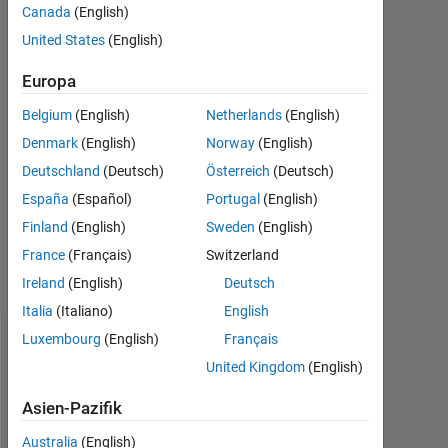
Canada
(English)
Mär.
United States
(English)
2021
1
Europa
Antwort
Belgium
(English)
Netherlands
(English)
Antwort
Denmark
(English)
Norway
(English)
akzeptiert
Deutschland
(Deutsch)
Österreich
(Deutsch)
Aktualisiert
España
(Español)
Portugal
(English)
8 Mär. 2021
Finland
(English)
Sweden
(English)
12
France
(Français)
Switzerland
Ansichten
Ireland
(English)
Deutsch
(30 Tage)
Italia
(Italiano)
English
Luxembourg
(English)
Français
United Kingdom
(English)
Asien-Pazifik
Australia
(English)