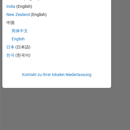
India
(English)
New Zealand
(English)
H
i 
中国
t
简体中文
h
English
e
r
日本
(日本語)
e
한국
(한국어)
,
I 
Kontakt zu Ihrer lokalen Niederlassung
n
e
e
d 
t
o 
r
e
p