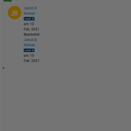
Jakob B.
Nielsen
am 10
Feb. 2021
Bearbeitet:
Jakob B.
Nielsen
am 10
Feb. 2021
I
n 
y
o
u
r 
c