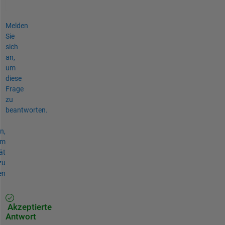
Melden
Sie
sich
an,
um
diese
Frage
zu
beantworten.
n,
um
ät
zu
en
Akzeptierte
Antwort