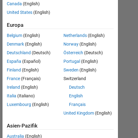
Canada
(English)
Feb.
United States
(English)
2021
1
Europa
Antwort
Belgium
(English)
Netherlands
(English)
Antwort
Denmark
(English)
Norway
(English)
akzeptiert
Deutschland
(Deutsch)
Österreich
(Deutsch)
Aktualisiert
España
(Español)
Portugal
(English)
10 Feb.
Finland
(English)
Sweden
(English)
2021
France
(Français)
Switzerland
4
Ireland
(English)
Deutsch
Ansichten
(30 Tage)
Italia
(Italiano)
English
Luxembourg
(English)
Français
United Kingdom
(English)
Asien-Pazifik
Australia
(English)