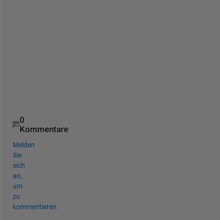
t
i
n
g 
t
h
i
s
:
0
Kommentare
Melden
Sie
sich
an,
um
zu
kommentieren.