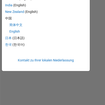
India
(English)
New Zealand
(English)
I 
中国
h
简体中文
a
English
v
e 
日本
(日本語)
t
한국
(한국어)
h
e 
f
Kontakt zu Ihrer lokalen Niederlassung
o
l
l
o
w
i
n
g 
c