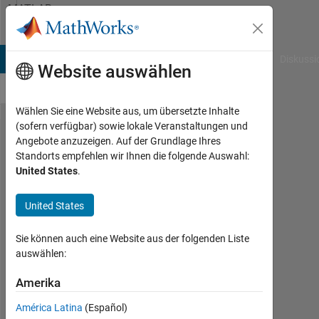
Weiter zum Inhalt
MATLAB
Answers
B Answers
File Exchange
Cody
AI Chat Playground
Diskussi
Website auswählen
Wählen Sie eine Website aus, um übersetzte Inhalte
(sofern verfügbar) sowie lokale Veranstaltungen und
how to
Angebote anzuzeigen. Auf der Grundlage Ihres
Standorts empfehlen wir Ihnen die folgende Auswahl:
combine
United States
.
two
plots in
United States
one
Sie können auch eine Website aus der folgenden Liste
figure
auswählen:
Amerika
Jamie
Al
América Latina
(Español)
9