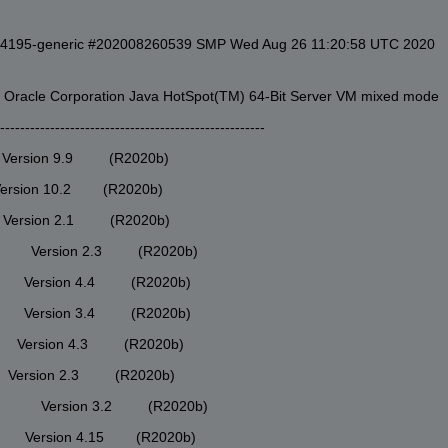
414195-generic #202008260539 SMP Wed Aug 26 11:20:58 UTC 2020 
h Oracle Corporation Java HotSpot(TM) 64-Bit Server VM mixed mode
-----------------------------------------------------
      Version 9.9         (R2020b)
     Version 10.2        (R2020b)
      Version 2.1         (R2020b)
         Version 2.3         (R2020b)
        Version 4.4         (R2020b)
        Version 3.4         (R2020b)
        Version 4.3         (R2020b)
       Version 2.3         (R2020b)
          Version 3.2         (R2020b)
         Version 4.15        (R2020b)