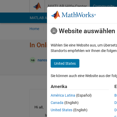
Weiter zum Inhalt
MATLAB Hilfe-Center
Community
MATLAB Answers
File Exchange
Cody
AI Cha
Home
Fragen
Antworten
Durchsuchen
Website auswählen
In Online Matlab under App me
Wählen Sie eine Website aus, um überset
Standorts empfehlen wir Ihnen die folge
naresh bhimchand
7 Feb. 2021
2 Antworte
United States
Sie können auch eine Website aus der fo
Amerika
E
América Latina
(Español)
B
Canada
(English)
D
Hi all,
United States
(English)
D
          In my online Matlab logon i tried to searc