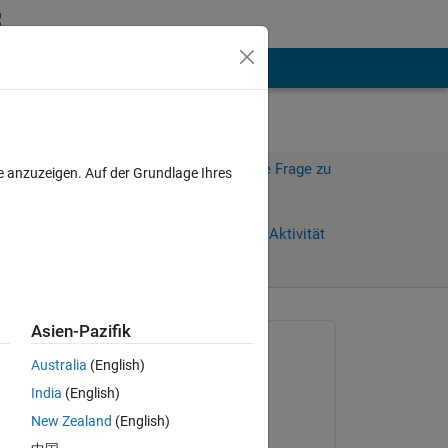
hen
Mehr
Melden Sie sich an, um diese Frage zu
e anzuzeigen. Auf der Grundlage Ihres
beantworten.
0 Tage)
Weiterleiten
Anmelden, um Aktivität
zu verfolgen
Asien-Pazifik
Gefragt:
Australia
(English)
naresh bhimchand
India
(English)
am 7 Feb. 2021
New Zealand
(English)
Beantwortet: