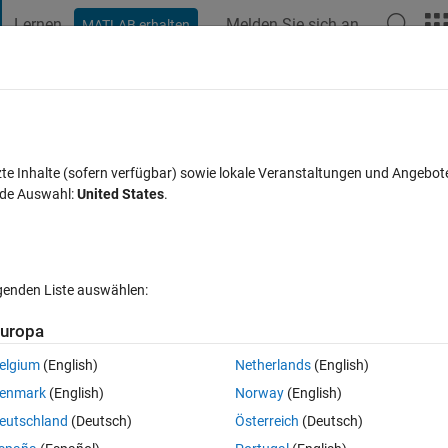
Lernen
Melden Sie sich an
MATLAB erhalten
t Playground
Diskussionen
Wettbewerbe
Blogs
Veröffentlic
FAQs zu MATLAB
Mehr
nu, Signal Analyzer not working?
zte Inhalte (sofern verfügbar) sowie lokale Veranstaltungen und Angebot
nde Auswahl:
United States
.
Antwort akzeptiert
Aktualisiert 10 Feb. 2021
n
9 Ansichten (3
lgenden Liste auswählen:
uropa
elgium
(English)
Netherlands
(English)
0 Stimmen
enmark
(English)
Norway
(English)
eutschland
(Deutsch)
Österreich
(Deutsch)
h for signal Analyzer app as i have some signal processing work but i cant 