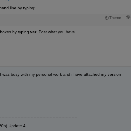
and line by typing:
Theme
boxes by typing 
ver
. Post what you have.
. I was busy with my personal work and i have attached my version 
-----------------------------------------------------
20b) Update 4