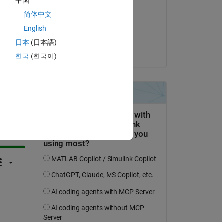
中国
ng 
Arthur Goldsipe
简体中文
nce.
am 10 Feb. 2021
English
Akzeptiert:
日本
(日本語)
Paul Hoffrichter
한국
(한국어)
tworten.
erfolgen