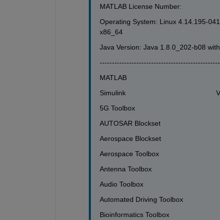
MATLAB License Number: 
Operating System: Linux 4.14.195-0
x86_64
Java Version: Java 1.8.0_202-b08 wit
-------------------------------------------------
MATLAB                                          
Simulink                                         
5G Toolbox                                      
AUTOSAR Blockset                             
Aerospace Blockset                            
Aerospace Toolbox                             
Antenna Toolbox                               
Audio Toolbox                                  
Automated Driving Toolbox                   
Bioinformatics Toolbox                       