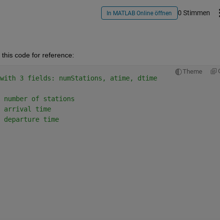
0 Stimmen
In MATLAB Online öffnen
this code for reference:
Theme
with 3 fields: numStations, atime, dtime
 number of stations
 arrival time
 departure time