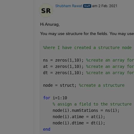
Shubham Rawat
am 2 Feb. 2021
Hi Anurag,
You may use structure for the fields. You may use 
%here I have created a structure node 
ns = zeros(1,10); 
%create an array for
at = zeros(1,10); 
%create an array for
dt = zeros(1,10); 
%create an array for
node = struct; 
%create a structure 
for 
i=1:10
% assign a field to the structure
    node(i).numStations = ns(i); 
    node(i).atime = at(i);
    node(i).dtime = dt(i);
end