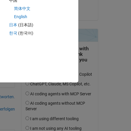
中国
Shubham Rawat
Now 
简体中文
am 2 Feb. 2021
English
; 
日本
(日本語)
한국
(한국어)
his 
tworten.
erfolgen