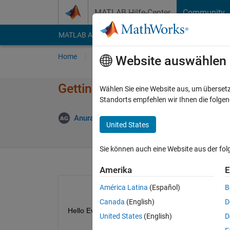
Weiter zum Inhalt
MATLAB Hilfe-Center
Community
MATLAB Answers
File Exchange
Cody
AI Cha
Home
Fragen
Antworten
Durchsuchen
Website auswählen
Getting values of nodes from 
Wählen Sie eine Website aus, um überset
Standorts empfehlen wir Ihnen die folge
Ak
Anurag Gupta
30 Jan. 2021
1 Antwort
United States
Sie können auch eine Website aus der fo
Amerika
E
América Latina
(Español)
B
Canada
(English)
D
Hello Everyone,
United States
(English)
D