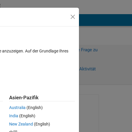
hen
Mehr
Melden Sie sich an, um diese Frage zu
e anzuzeigen. Auf der Grundlage Ihres
beantworten.
Weiterleiten
Anmelden, um Aktivität
zu verfolgen
Asien-Pazifik
Gefragt:
Australia
(English)
Anurag Gupta
India
(English)
am 30 Jan. 2021
New Zealand
(English)
Beantwortet: