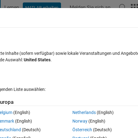
Lernen
Melden Sie sich an
MATLAB erhalten
t Playground
Diskussionen
Wettbewerbe
Blogs
Veröffentlic
FAQs zu MATLAB
Mehr
directed graph.
zte Inhalte (sofern verfügbar) sowie lokale Veranstaltungen und Angebot
nde Auswahl:
United States
.
tualisiert 2 Feb. 2021
2 Ansichten (30 Tage)
lgenden Liste auswählen:
uropa
elgium
(English)
Netherlands
(English)
0 Stimmen
enmark
(English)
Norway
(English)
eutschland
(Deutsch)
Österreich
(Deutsch)