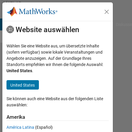
Weiter zum Inhalt
MATLAB
Answers
B Answers
File Exchange
Cody
AI Chat Playground
Diskussi
Website auswählen
Wählen Sie eine Website aus, um übersetzte Inhalte
(sofern verfügbar) sowie lokale Veranstaltungen und
How to
Angebote anzuzeigen. Auf der Grundlage Ihres
Standorts empfehlen wir Ihnen die folgende Auswahl:
count
United States
.
the
number
United States
of
Sie können auch eine Website aus der folgenden Liste
different
auswählen:
strings
Amerika
in a
string
América Latina
(Español)