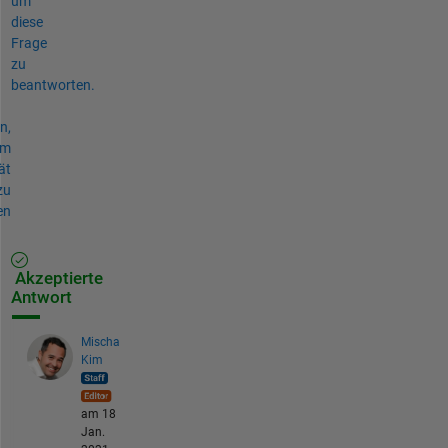
um
diese
Frage
zu
beantworten.
n,
um
ät
zu
en
Akzeptierte
Antwort
Mischa
Kim
am 18
Jan.