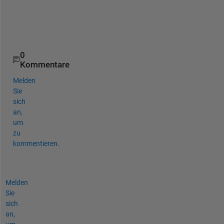
P
a
r
a
0
Kommentare
Melden
Sie
sich
an,
um
zu
kommentieren.
Melden
Sie
sich
an,