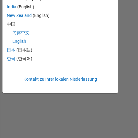
India
(English)
Ältere
Kommentare
New Zealand
(English)
anzeigen
中国
简体中文
English
日本
(日本語)
D
e
한국
(한국어)
a
r 
A
Kontakt zu Ihrer lokalen Niederlassung
l
l
I 
w
o
u
l