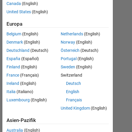
list?
Canada
(English)
United States
(English)
Paramonte
Europa
18
Belgium
(English)
Netherlands
(English)
Jan.
2021
Denmark
(English)
Norway
(English)
1
Deutschland
(Deutsch)
Österreich
(Deutsch)
Antwort
España
(Español)
Portugal
(English)
Antwort
Finland
(English)
Sweden
(English)
akzeptiert
France
(Français)
Switzerland
Ireland
(English)
Deutsch
Aktualisiert
Italia
(Italiano)
English
15 Apr.
2021
Luxembourg
(English)
Français
19
United Kingdom
(English)
Ansichten
(30 Tage)
Asien-Pazifik
Australia
(English)