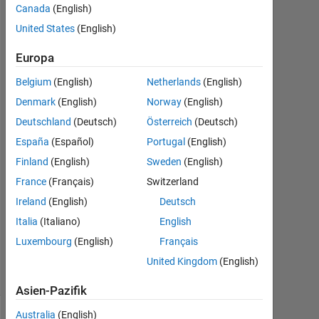
anyone
Canada
(English)
tell?
United States
(English)
Europa
Ayesha
Belgium
(English)
Netherlands
(English)
Altaf
10
Denmark
(English)
Norway
(English)
Jan.
Deutschland
(Deutsch)
Österreich
(Deutsch)
2021
España
(Español)
Portugal
(English)
1
Finland
(English)
Sweden
(English)
Antwort
France
(Français)
Switzerland
Aktualisiert
Ireland
(English)
Deutsch
10 Jan.
Italia
(Italiano)
English
2021
Luxembourg
(English)
Français
9
Ansichten
United Kingdom
(English)
(30 Tage)
Asien-Pazifik
Australia
(English)