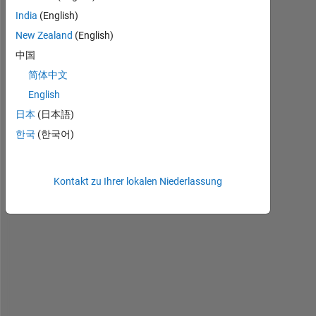
India
(English)
New Zealand
(English)
中国
简体中文
English
f
日本
(日本語)
u
한국
(한국어)
n
c
t
i
Kontakt zu Ihrer lokalen Niederlassung
o
n 
m
a
t
l
a
b