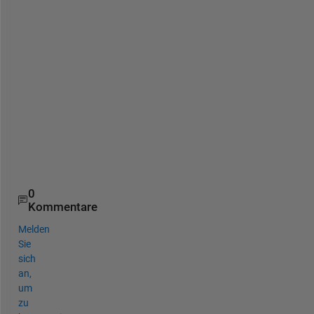
n 
c
o
d
e 
f
i
l
e
.
0
Kommentare
Melden
Sie
sich
an,
um
zu