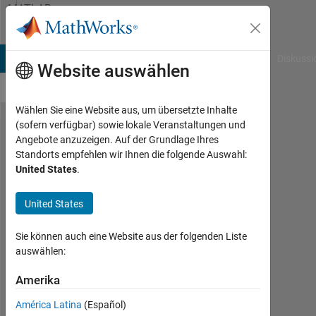
Weiter zum Inhalt
MATLAB
Answers
B Answers
File Exchange
Cody
AI Chat Playground
Diskussi
Website auswählen
Wählen Sie eine Website aus, um übersetzte Inhalte
(sofern verfügbar) sowie lokale Veranstaltungen und
what's
Angebote anzuzeigen. Auf der Grundlage Ihres
Standorts empfehlen wir Ihnen die folgende Auswahl:
wrong
United States
.
with
this
United States
code.
Sie können auch eine Website aus der folgenden Liste
why it
auswählen:
show
Amerika
error
can
América Latina
(Español)