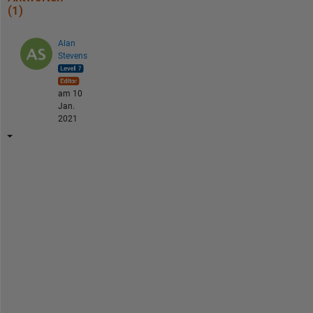
(1)
Alan
Stevens
am 10
Jan.
2021
Y
o
u 
p
r
o
b
a
b