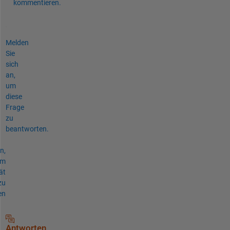
kommentieren.
Melden
Sie
sich
an,
um
diese
Frage
zu
beantworten.
n,
um
ät
zu
en
Antworten