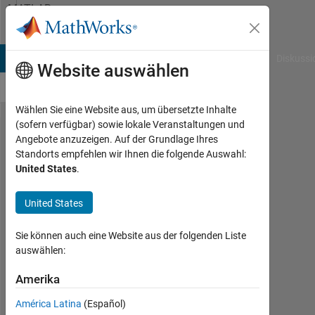
Weiter zum Inhalt
MATLAB
Answers
B Answers
File Exchange
Cody
AI Chat Playground
Diskussi
Website auswählen
Wählen Sie eine Website aus, um übersetzte Inhalte
(sofern verfügbar) sowie lokale Veranstaltungen und
How to
Angebote anzuzeigen. Auf der Grundlage Ihres
Standorts empfehlen wir Ihnen die folgende Auswahl:
preserve
United States
.
edges
when
United States
rotating
Sie können auch eine Website aus der folgenden Liste
images
auswählen:
Amerika
Elysi
Cochin
América Latina
(Español)