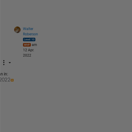
e
s
?
Walter
Roberson
am
12 Apr.
2022
n in:
s
q
r
t
(
2
) 