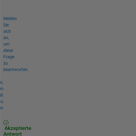
Melden
Sie
sich
an,
um
diese
Frage
zu
beantworten.
n,
um
ät
zu
en
Akzeptierte
Antwort