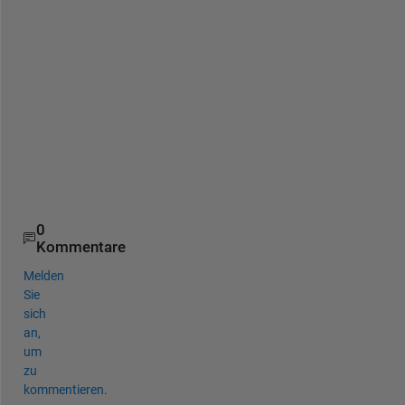
f 
a
t 
t
h
e 
e
d
g
e
s
0
Kommentare
Melden
Sie
sich
an,
um
zu
kommentieren.