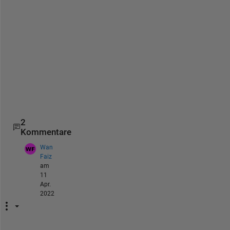
s
t
r
a
t
e
g
y
.
2
Kommentare
Wan
Faiz
am
11
Apr.
2022