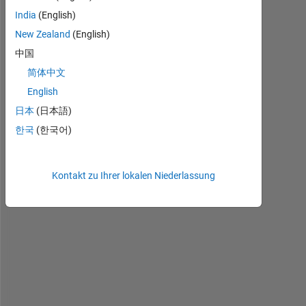
India
(English)
New Zealand
(English)
中国
H
简体中文
o
English
w 
c
日本
(日本語)
a
한국
(한국어)
n 
i 
m
Kontakt zu Ihrer lokalen Niederlassung
a
k
e 
s
u
r
e 
t
h