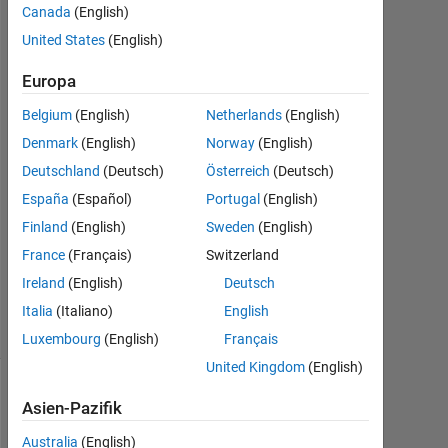
Canada
(English)
7
United States
(English)
Jan.
2021
Europa
1
Antwort
Belgium
(English)
Netherlands
(English)
Denmark
(English)
Norway
(English)
Antwort
Deutschland
(Deutsch)
Österreich
(Deutsch)
akzeptiert
España
(Español)
Portugal
(English)
Aktualisiert
Finland
(English)
Sweden
(English)
12 Apr.
France
(Français)
Switzerland
2022
Ireland
(English)
Deutsch
10
Ansichten
Italia
(Italiano)
English
(30 Tage)
Luxembourg
(English)
Français
United Kingdom
(English)
Asien-Pazifik
Australia
(English)