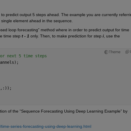
to predict output 5 steps ahead. The example you are currently referrin
 single element ahead in the sequence. 
osed loop forecasting” method where 
in order to
 predict output for time 
e time step 
t - 1
 only. Then, to make prediction for step 
i
, use the 
Theme
or next 5 time steps 
annels); 
,:)); 
ection of the “Sequence Forecasting Using Deep Learning Example” by 
time-series-forecasting-using-deep-learning.html