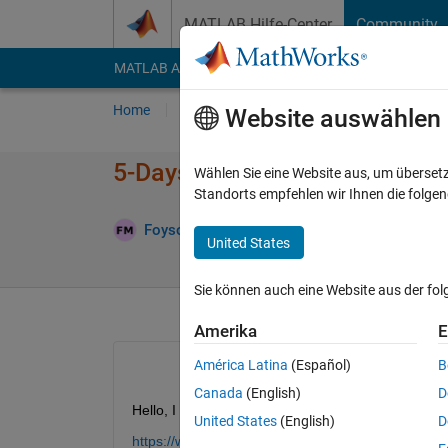
Weiter zum Inhalt
MATLAB Hilfe-Center
Community
MATLAB Answers
File Exchange
Cody
AI Cha
Home
Fragen
Antworten
Durchsuchen
Website auswählen
5-Days Lead forecasting wit
Wählen Sie eine Website aus, um überset
Standorts empfehlen wir Ihnen die folge
A
Foysol Mahmud
4 Jan. 2021
1 Antwort
United States
Sie können auch eine Website aus der fo
Amerika
E
América Latina
(Español)
B
Canada
(English)
D
Hello, I have worked on a problem and used LSTM
United States
(English)
D
https://www.mathworks.com/help/deeplearning/ug/