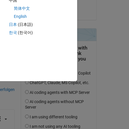
中国
Anay
简体中文
am 3 Apr. 2025
And 
English
ng, 
日本
(日本語)
한국
(한국어)
y)
tworten.
erfolgen