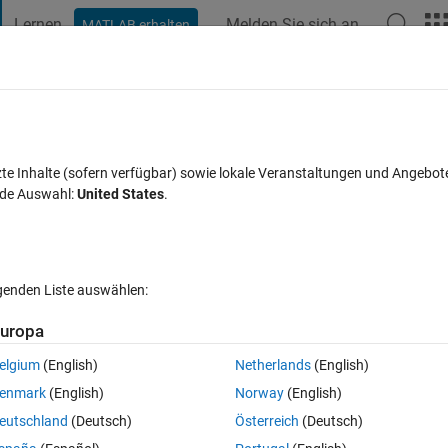
Lernen
Melden Sie sich an
MATLAB erhalten
t Playground
Diskussionen
Wettbewerbe
Blogs
Veröffentlic
FAQs zu MATLAB
Mehr
h LSTM
zte Inhalte (sofern verfügbar) sowie lokale Veranstaltungen und Angebot
nde Auswahl:
United States
.
ktualisiert 3 Apr. 2025
8 Ansichten (30 Tage)
lgenden Liste auswählen:
uropa
elgium
(English)
Netherlands
(English)
0 Stimmen
enmark
(English)
Norway
(English)
 explained following.
eutschland
(Deutsch)
Österreich
(Deutsch)
time-series-forecasting-using-deep-learning.html?s_tid=answers_rc2-