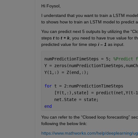
Hi 
Foysol
,
I understand that you want to train a LSTM model 
to shows how to train an LSTM model to predict a
You can predict next 5 outputs by 
utilizing
 the “Cl
steps 
t
 to 
t + k
, you need to have true value for th
predicted value for time step 
i
 – 1
 as input.
numPredictionTimeSteps = 5; 
%Predict f
Y = zeros(numPredictionTimeSteps,numCh
Y(1,:) = Z(end,:); 
for 
t = 2:numPredictionTimeSteps 
    [Y(t,:),state] = predict(net,Y(t-1
    net.State = state; 
end 
You can refer to the “Closed loop forecasting” s
following the below link:
https://www.mathworks.com/help/deeplearning/ug/