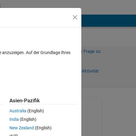
hen
Mehr
Melden Sie sich an, um diese Frage zu
e anzuzeigen. Auf der Grundlage Ihres
beantworten.
Weiterleiten
Anmelden, um Aktivität
zu verfolgen
Asien-Pazifik
Gefragt:
Australia
(English)
Foysol Mahmud
India
(English)
am 4 Jan. 2021
New Zealand
(English)
Beantwortet: