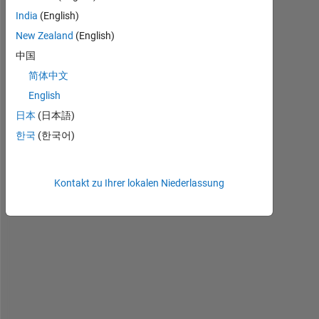
India
(English)
New Zealand
(English)
中国
I 
w
简体中文
a
English
n
日本
(日本語)
t 
t
한국
(한국어)
o 
a
p
Kontakt zu Ihrer lokalen Niederlassung
p
l
y 
"
u
n
i
q
u