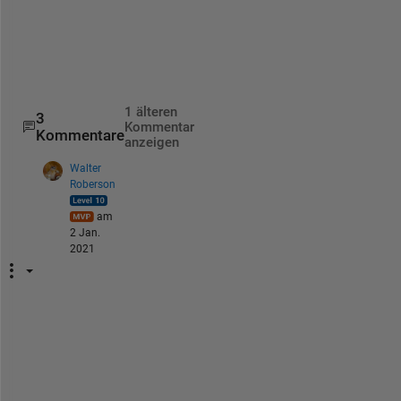
       X(b + (a-1)*b,:) = [x y];
end
end
Y = unique(X,
'rows'
);
1 älteren
3
Kommentar
Kommentare
anzeigen
Walter
Roberson
am
2 Jan.
2021
A
p
p
l
y 