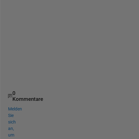
H
o
w 
c
a
n 
I 
f
i
x 
i
t
? 
0
Kommentare
Melden
Sie
sich
an,
um