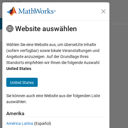
Weiter zum Inhalt
MATLAB
Answers
B Answers
File Exchange
Cody
AI Chat Playground
Diskussi
Website auswählen
Wählen Sie eine Website aus, um übersetzte Inhalte
(sofern verfügbar) sowie lokale Veranstaltungen und
How to
Angebote anzuzeigen. Auf der Grundlage Ihres
Standorts empfehlen wir Ihnen die folgende Auswahl:
use unique
United States
.
in a
conditional
United States
statement
Sie können auch eine Website aus der folgenden Liste
nested in
auswählen:
for loop?
Amerika
Usman
América Latina
(Español)