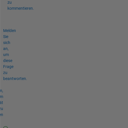
zu
kommentieren.
Melden
Sie
sich
an,
um
diese
Frage
zu
beantworten.
n,
um
ät
zu
en