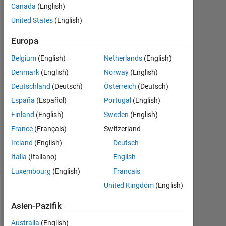
Saleem
Canada
(English)
2
United States
(English)
Jan.
2021
Europa
1
Antwort
Belgium
(English)
Netherlands
(English)
Denmark
(English)
Norway
(English)
Antwort
Deutschland
(Deutsch)
Österreich
(Deutsch)
akzeptiert
España
(Español)
Portugal
(English)
Aktualisiert
Finland
(English)
Sweden
(English)
2 Jan. 2021
France
(Français)
Switzerland
2
Ireland
(English)
Deutsch
Ansichten
Italia
(Italiano)
English
(30 Tage)
Luxembourg
(English)
Français
United Kingdom
(English)
Ältere
Kommentare
Asien-Pazifik
anzeigen
Australia
(English)