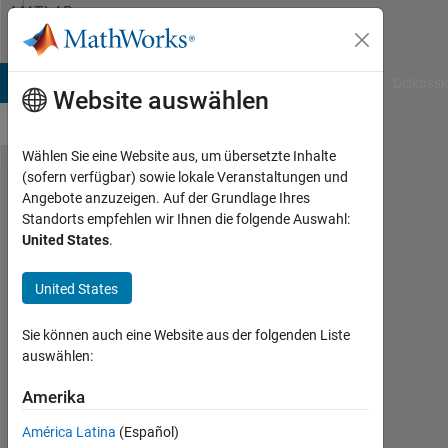
Weiter zum Inhalt
MATLAB
Answers
B Answers
File Exchange
Cody
AI Chat Playground
Diskussi
Website auswählen
Wählen Sie eine Website aus, um übersetzte Inhalte
(sofern verfügbar) sowie lokale Veranstaltungen und
(FOR STEP
Angebote anzuzeigen. Auf der Grundlage Ihres
Standorts empfehlen wir Ihnen die folgende Auswahl:
RESPONSE
United States
.
GRAPHICS)
how to
United States
make an
Sie können auch eine Website aus der folgenden Liste
inset of
auswählen:
matlab
Amerika
figure
inside the
América Latina
(Español)