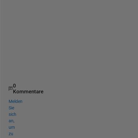
s 
n
e
c
e
s
s
a
r
y
.
0
Kommentare
Melden
Sie
sich
an,
um
zu