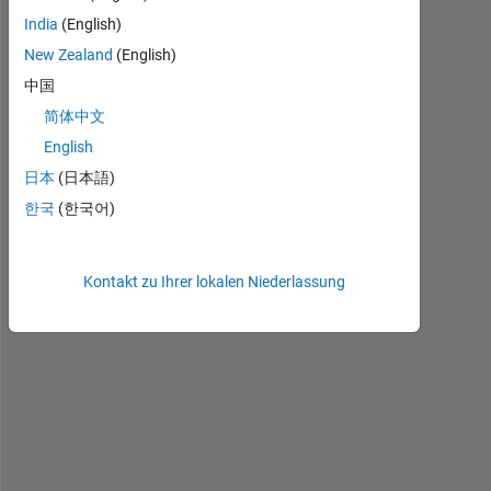
India
(English)
New Zealand
(English)
中国
I 
简体中文
h
English
a
日本
(日本語)
v
e 
한국
(한국어)
a 
c
o
Kontakt zu Ihrer lokalen Niederlassung
d
e 
l
i
k
e 
b
e
l