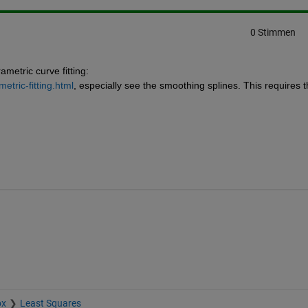
0 Stimmen
metric curve fitting: 
tric-fitting.html
, especially see the smoothing splines. This requires t
ox
Least Squares