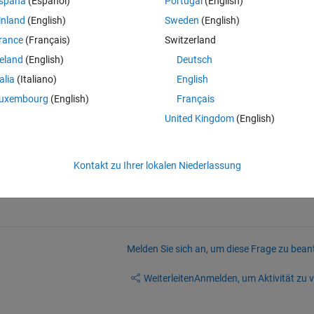
spaña
(Español)
Portugal
(English)
inland
(English)
Sweden
(English)
rance
(Français)
Switzerland
 have an equation for the curve?
reland
(English)
Deutsch
talia
(Italiano)
English
uxembourg
(English)
Français
United Kingdom
(English)
ons yet. The picture below is the coordinates of the points and has not 
Kontakt zu Ihrer lokalen Niederlassung
Melden Sie sich an, um diese Frage zu bean
Weiterleiten
Anmelden, um Aktivität zu v