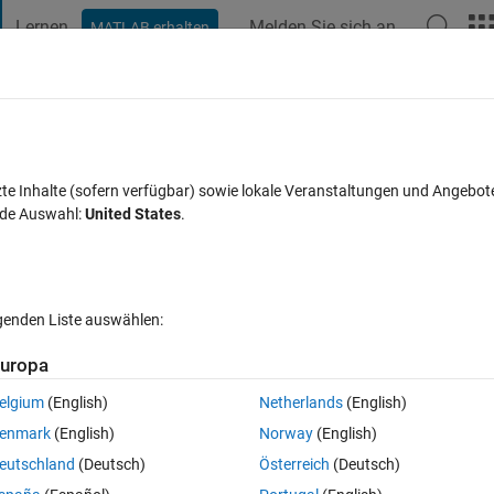
Lernen
Melden Sie sich an
MATLAB erhalten
t Playground
Diskussionen
Wettbewerbe
Blogs
Veröffentlic
FAQs zu MATLAB
Mehr
fitting of points on unknown trajectorie
zte Inhalte (sofern verfügbar) sowie lokale Veranstaltungen und Angebot
nde Auswahl:
United States
.
cient.
akzeptiert
Aktualisiert 30 Dez. 2020
11 Ansichten (30 Tage)
lgenden Liste auswählen:
uropa
elgium
(English)
Netherlands
(English)
0 Stimmen
enmark
(English)
Norway
(English)
nknown trajectories? And calculate the fitting coefficient.
eutschland
(Deutsch)
Österreich
(Deutsch)