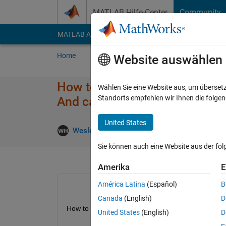
Weiter zum Inhalt
MATLAB Hilfe-Center
Community
MATLAB Answers
File Exchange
Cody
AI Cha
Home
Fragen
Antworten
Durchsuchen
Website auswählen
How to perform high-precision 
Wählen Sie eine Website aus, um überset
Standorts empfehlen wir Ihnen die folge
And calculate the fitting coeffi
United States
Antwort 
Wesley
30 Dez. 2020
1 Antwort
Sie können auch eine Website aus der fo
Amerika
E
América Latina
(Español)
B
Canada
(English)
D
How to perform high-precision fitting of points on u
United States
(English)
D