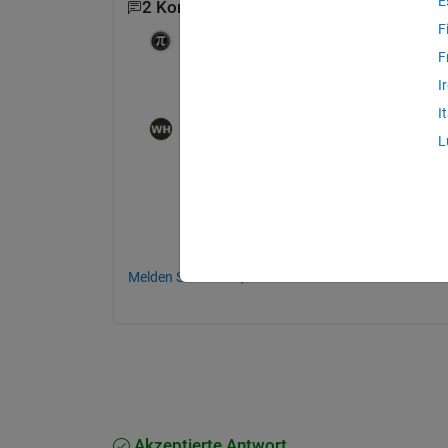
E
2 Kommentare
F
Ameer Hamza
am 30 Dez. 2020
F
What is the distribution of points? Do you
I
I
Wesley
am 30 Dez. 2020
L
Thanks for your reply, I have no equati
been fitted yet.
Melden Sie sich an, um zu kommentieren.
Akzeptierte Antwort