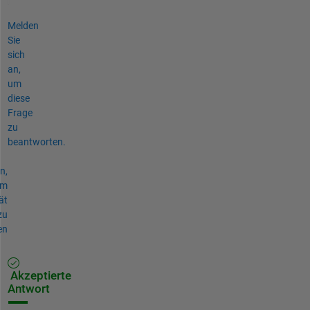
Melden
Sie
sich
an,
um
diese
Frage
zu
beantworten.
n,
um
ät
zu
en
Akzeptierte
Antwort