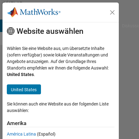
Weiter zum Inhalt
MATLAB
Answers
B Answers
File Exchange
Cody
AI Chat Playground
Diskussi
Website auswählen
Wählen Sie eine Website aus, um übersetzte Inhalte
(sofern verfügbar) sowie lokale Veranstaltungen und
Neural
Angebote anzuzeigen. Auf der Grundlage Ihres
Standorts empfehlen wir Ihnen die folgende Auswahl:
Network
United States
.
toolbox -
transferFcn
United States
and
Sie können auch eine Website aus der folgenden Liste
transferParam
auswählen:
Amerika
Francisco
1
América Latina
(Español)