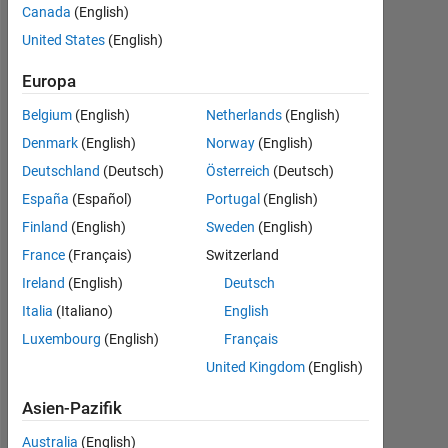
1) --
Canada
(English)
cannot
United States
(English)
fix
Europa
behavior
Belgium
(English)
Netherlands
(English)
script
Denmark
(English)
Norway
(English)
Deutschland
(Deutsch)
Österreich
(Deutsch)
nines
España
(Español)
Portugal
(English)
27
Finland
(English)
Sweden
(English)
Nov.
2020
France
(Français)
Switzerland
1
Ireland
(English)
Deutsch
Antwort
Italia
(Italiano)
English
Luxembourg
(English)
Français
Antwort
akzeptiert
United Kingdom
(English)
Asien-Pazifik
Aktualisiert
27 Nov.
Australia
(English)