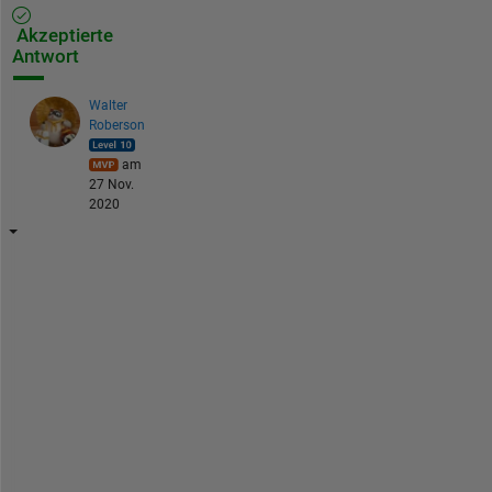
Akzeptierte
Antwort
Walter
Roberson
am
27 Nov.
2020
W
h
e
n 
y
o
u 
l