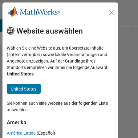
Weiter zum Inhalt
MATLAB
Answers
B Answers
File Exchange
Cody
AI Chat Playground
Diskussi
Website auswählen
Wählen Sie eine Website aus, um übersetzte Inhalte
(sofern verfügbar) sowie lokale Veranstaltungen und
Index in
Angebote anzuzeigen. Auf der Grundlage Ihres
Standorts empfehlen wir Ihnen die folgende Auswahl:
position
United States
.
1
exceeds
United States
array
Sie können auch eine Website aus der folgenden Liste
bounds
auswählen:
(must
Amerika
not
exceed
América Latina
(Español)