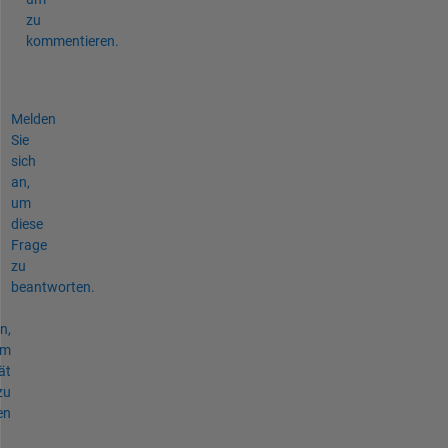
zu
kommentieren.
Melden
Sie
sich
an,
um
diese
Frage
zu
beantworten.
n,
um
ät
zu
en