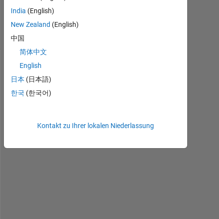
2020
India
(English)
6
Ansichten
New Zealand
(English)
(30 Tage)
中国
简体中文
English
日本
(日本語)
한국
(한국어)
Kontakt zu Ihrer lokalen Niederlassung
H
e
l
l
o
!
I 