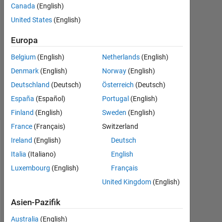
Canada
(English)
2020
2
United States
(English)
Antworten
Europa
Aktualisiert
Belgium
(English)
Netherlands
(English)
22 Nov.
Denmark
(English)
Norway
(English)
2020
7
Deutschland
(Deutsch)
Österreich
(Deutsch)
Ansichten
España
(Español)
Portugal
(English)
(30 Tage)
Finland
(English)
Sweden
(English)
France
(Français)
Switzerland
Ireland
(English)
Deutsch
Italia
(Italiano)
English
Luxembourg
(English)
Français
United Kingdom
(English)
Asien-Pazifik
H
Australia
(English)
e