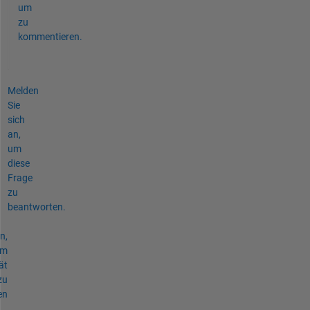
um
zu
kommentieren.
Melden
Sie
sich
an,
um
diese
Frage
zu
beantworten.
n,
um
ät
zu
en