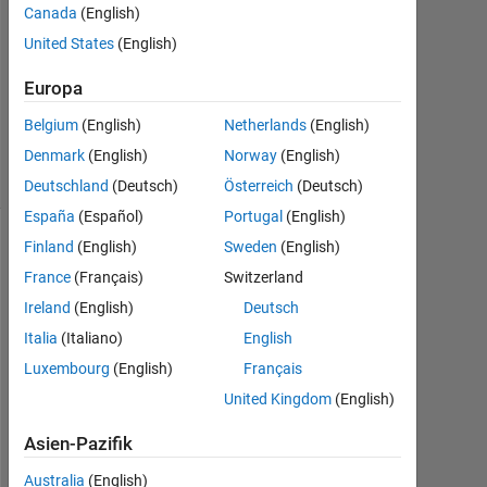
Antwort
Canada
(English)
United States
(English)
Aktualisiert
19 Nov.
Europa
2020
Belgium
(English)
Netherlands
(English)
8
Ansichten
Denmark
(English)
Norway
(English)
(30 Tage)
Deutschland
(Deutsch)
Österreich
(Deutsch)
España
(Español)
Portugal
(English)
Finland
(English)
Sweden
(English)
France
(Français)
Switzerland
Ireland
(English)
Deutsch
Italia
(Italiano)
English
Luxembourg
(English)
Français
United Kingdom
(English)
H
e
Asien-Pazifik
l
l
Australia
(English)