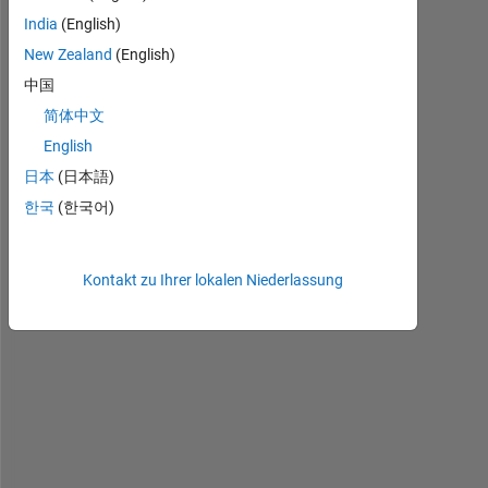
o
India
(English)
,
New Zealand
(English)
中国
I 
h
简体中文
a
English
v
日本
(日本語)
e 
a 
한국
(한국어)
8
x
8 
Kontakt zu Ihrer lokalen Niederlassung
i
d
e
n
t
i
t
y 
e