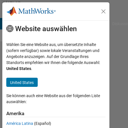
Weiter zum Inhalt
MATLAB
Answers
B Answers
File Exchange
Cody
AI Chat Playground
Diskussi
Website auswählen
Wählen Sie eine Website aus, um übersetzte Inhalte
(sofern verfügbar) sowie lokale Veranstaltungen und
How do I
Angebote anzuzeigen. Auf der Grundlage Ihres
Standorts empfehlen wir Ihnen die folgende Auswahl:
find the
United States
.
given
eigenvectors
United States
Sie können auch eine Website aus der folgenden Liste
kimi
auswählen:
16
Nov.
Amerika
2020
América Latina
(Español)
1