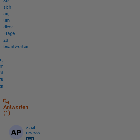
Sie
sich
an,
um
diese
Frage
zu
beantworten.
n,
um
ät
zu
en
Antworten
(1)
Athul
Prakash