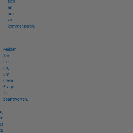
sich
an,
um
zu
kommentieren.
Melden
Sie
sich
an,
um
diese
Frage
zu
beantworten.
n,
um
ät
zu