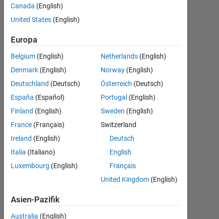
simulation
Canada
(English)
interface
United States
(English)
toolkit
Europa
Belgium
(English)
Netherlands
(English)
Moon
Denmark
(English)
Norway
(English)
6
Deutschland
(Deutsch)
Österreich
(Deutsch)
Nov.
2020
España
(Español)
Portugal
(English)
1
Finland
(English)
Sweden
(English)
Antwort
France
(Français)
Switzerland
Ireland
(English)
Deutsch
Aktualisiert
10 Nov.
Italia
(Italiano)
English
2020
Luxembourg
(English)
Français
33
United Kingdom
(English)
Ansichten
(30 Tage)
Asien-Pazifik
Australia
(English)