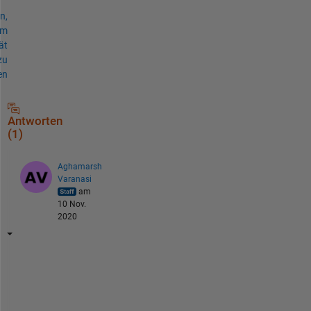
n,
um
ät
zu
en
Antworten
(1)
Aghamarsh
Varanasi
am
10 Nov.
2020
H