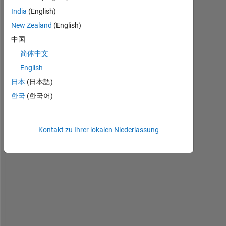
India
(English)
New Zealand
(English)
中国
简体中文
English
H
日本
(日本語)
o
한국
(한국어)
w 
t
o 
Kontakt zu Ihrer lokalen Niederlassung
c
o
n
n
e
c
t 
L
a