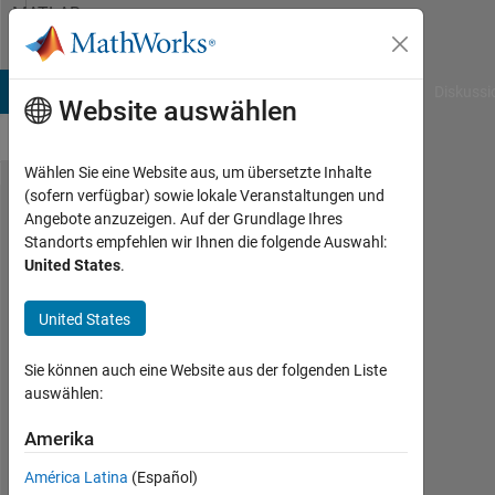
Weiter zum Inhalt
MATLAB
Answers
B Answers
File Exchange
Cody
AI Chat Playground
Diskussi
Website auswählen
Wählen Sie eine Website aus, um übersetzte Inhalte
(sofern verfügbar) sowie lokale Veranstaltungen und
Building a
Angebote anzuzeigen. Auf der Grundlage Ihres
Standorts empfehlen wir Ihnen die folgende Auswahl:
Labview
United States
.
user
interface
United States
for a
Sie können auch eine Website aus der folgenden Liste
Simulink
auswählen:
Model
Amerika
with
Labview
América Latina
(Español)