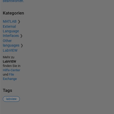
beantworten.
Kategorien
MATLAB
External
Language
Interfaces
Other
languages
LabVIEW
Mehr zu
LabVIEW
finden Sie in
Hilfe-Center
und
File
Exchange
Tags
labview
Siehe auch