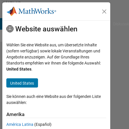
Weiter zum Inhalt
MATLAB
Answers
B Answers
File Exchange
Cody
AI Chat Playground
Diskussi
Website auswählen
Wählen Sie eine Website aus, um übersetzte Inhalte
(sofern verfügbar) sowie lokale Veranstaltungen und
plot
Angebote anzuzeigen. Auf der Grundlage Ihres
Standorts empfehlen wir Ihnen die folgende Auswahl:
repeating
United States
.
x values
United States
Christopher
Sie können auch eine Website aus der folgenden Liste
Tran Rojas
auswählen:
21
Okt.
Amerika
2020
2
América Latina
(Español)
Antworten