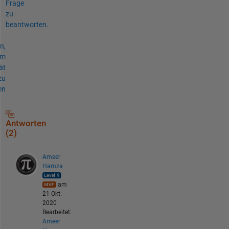
Frage
zu
beantworten.
n,
um
ät
zu
en
Antworten
(2)
Ameer
Hamza
am
21 Okt.
2020
Bearbeitet:
Ameer