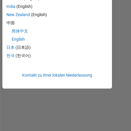
e 
India
(English)
2 
v
New Zealand
(English)
e
中国
c
简体中文
t
o
English
r
日本
(日本語)
s
한국
(한국어)
m 
= 
Kontakt zu Ihrer lokalen Niederlassung
[
0
.
0
5
0