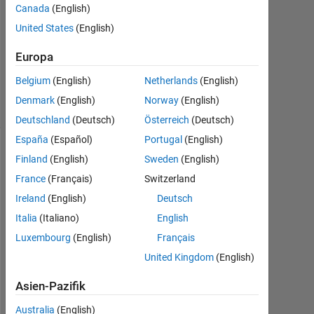
Canada
(English)
United States
(English)
Aktualisiert
21 Okt.
Europa
2020
7
Belgium
(English)
Netherlands
(English)
Ansichten
Denmark
(English)
Norway
(English)
(30 Tage)
Deutschland
(Deutsch)
Österreich
(Deutsch)
España
(Español)
Portugal
(English)
Finland
(English)
Sweden
(English)
France
(Français)
Switzerland
Ireland
(English)
Deutsch
Italia
(Italiano)
English
Luxembourg
(English)
Français
United Kingdom
(English)
I 
h
Asien-Pazifik
a
v
Australia
(English)