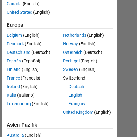
Canada
(English)
EldaEbrithil
14
United States
(English)
Okt.
2020
Europa
1
Belgium
(English)
Netherlands
(English)
Antwort
Denmark
(English)
Norway
(English)
Antwort
Deutschland
(Deutsch)
Österreich
(Deutsch)
akzeptiert
España
(Español)
Portugal
(English)
Finland
(English)
Sweden
(English)
Aktualisiert
France
(Français)
Switzerland
15 Okt.
2020
Ireland
(English)
Deutsch
16
Italia
(Italiano)
English
Ansichten
Luxembourg
(English)
Français
(30 Tage)
United Kingdom
(English)
Asien-Pazifik
Ältere
Kommentare
Australia
(English)