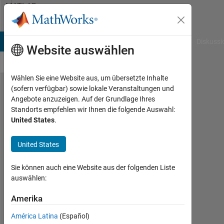
Weiter zum Inhalt
MATLAB
Answers
B Answers
File Exchange
Cody
AI Chat Playground
Diskussi
Website auswählen
Wählen Sie eine Website aus, um übersetzte Inhalte
(sofern verfügbar) sowie lokale Veranstaltungen und
Exrapolate
Angebote anzuzeigen. Auf der Grundlage Ihres
Standorts empfehlen wir Ihnen die folgende Auswahl:
values
United States
.
from cell
matrix
United States
and
Sie können auch eine Website aus der folgenden Liste
operations
auswählen:
with cell
Amerika
elements
América Latina
(Español)