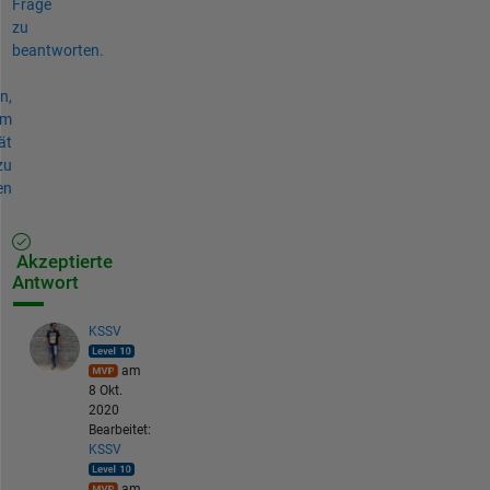
Frage
zu
beantworten.
n,
um
ät
zu
en
Akzeptierte
Antwort
KSSV
am
8 Okt.
2020
Bearbeitet:
KSSV
am