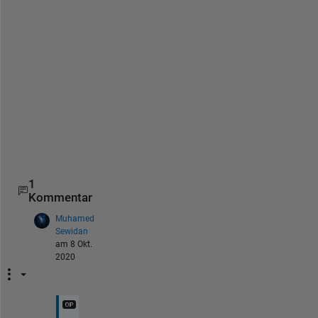
c
i
r
c
l
e
-
f
i
t
1
Kommentar
Muhamed
Sewidan
am 8 Okt.
2020