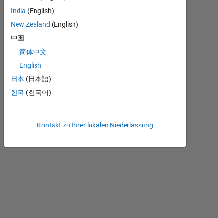
India
(English)
New Zealand
(English)
中国
简体中文
English
I 
w
日本
(日本語)
a
한국
(한국어)
n
t 
t
Kontakt zu Ihrer lokalen Niederlassung
o 
c
a
l
c
u
l
a
t