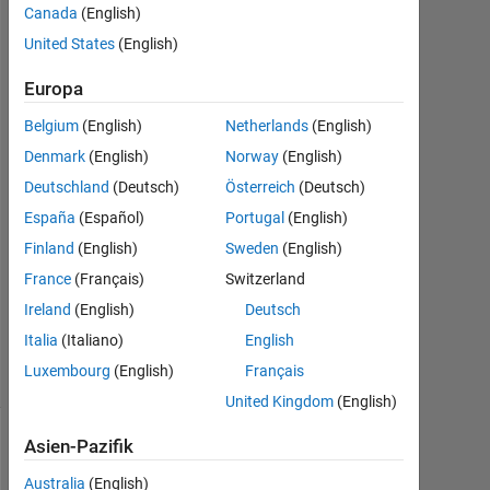
Muhamed
Canada
(English)
Sewidan
United States
(English)
8
Okt.
Europa
2020
Belgium
(English)
Netherlands
(English)
1
Denmark
(English)
Norway
(English)
Antwort
Deutschland
(Deutsch)
Österreich
(Deutsch)
Antwort
España
(Español)
Portugal
(English)
akzeptiert
Finland
(English)
Sweden
(English)
France
(Français)
Switzerland
Aktualisiert
8 Okt. 2020
Ireland
(English)
Deutsch
12
Italia
(Italiano)
English
Ansichten
Luxembourg
(English)
Français
(30 Tage)
United Kingdom
(English)
Asien-Pazifik
Australia
(English)