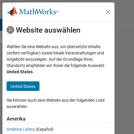
Weiter zum Inhalt
MATLAB
Answers
B Answers
File Exchange
Cody
AI Chat Playground
Diskussi
Website auswählen
Wählen Sie eine Website aus, um übersetzte Inhalte
(sofern verfügbar) sowie lokale Veranstaltungen und
How to
Angebote anzuzeigen. Auf der Grundlage Ihres
Standorts empfehlen wir Ihnen die folgende Auswahl:
calculate
United States
.
the
diameter of
United States
3D
Sie können auch eine Website aus der folgenden Liste
Gaussian
auswählen:
normal
Amerika
distribution?
América Latina
(Español)