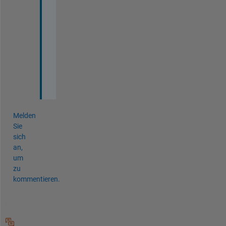
T
h
a
n
k 
y
o
u
Melden
Sie
sich
an,
um
zu
kommentieren.