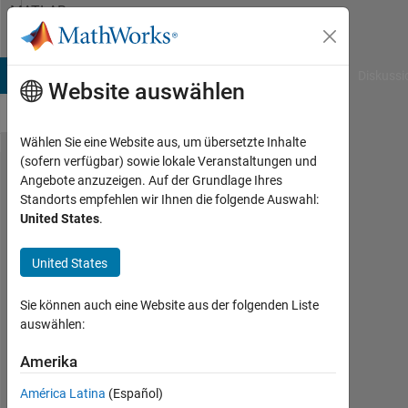
Weiter zum Inhalt
MATLAB
Answers
B Answers
File Exchange
Cody
AI Chat Playground
Diskussi
Website auswählen
Wählen Sie eine Website aus, um übersetzte Inhalte
(sofern verfügbar) sowie lokale Veranstaltungen und
detecting
Angebote anzuzeigen. Auf der Grundlage Ihres
Standorts empfehlen wir Ihnen die folgende Auswahl:
the
United States
.
points
inside
United States
circle
Sie können auch eine Website aus der folgenden Liste
auswählen:
FIR
Amerika
31
América Latina
(Español)
Jan.