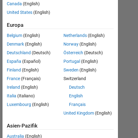
Canada
(English)
2013
0
United States
(English)
Antworten
19
Europa
Ansichten
Belgium
(English)
Netherlands
(English)
(30 Tage)
Denmark
(English)
Norway
(English)
Deutschland
(Deutsch)
Österreich
(Deutsch)
España
(Español)
Portugal
(English)
Finland
(English)
Sweden
(English)
France
(Français)
Switzerland
Ireland
(English)
Deutsch
Italia
(Italiano)
English
I
Luxembourg
(English)
Français
n 
United Kingdom
(English)
t
h
Asien-Pazifik
e 
i
Australia
(English)