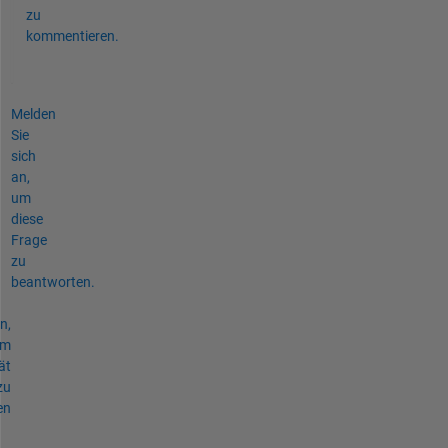
zu
kommentieren.
Melden
Sie
sich
an,
um
diese
Frage
zu
beantworten.
n,
um
ät
zu
en