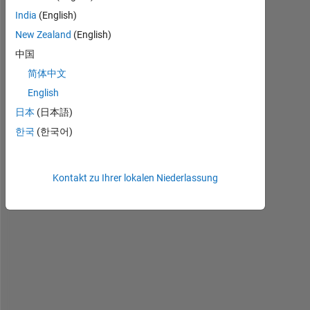
m
India
(English)
a
New Zealand
(English)
g
e 
中国
b
简体中文
e
English
l
o
日本
(日本語)
w
한국
(한국어)
,
i 
h
Kontakt zu Ihrer lokalen Niederlassung
a
v
e 
d
r
a
w
n 
a 