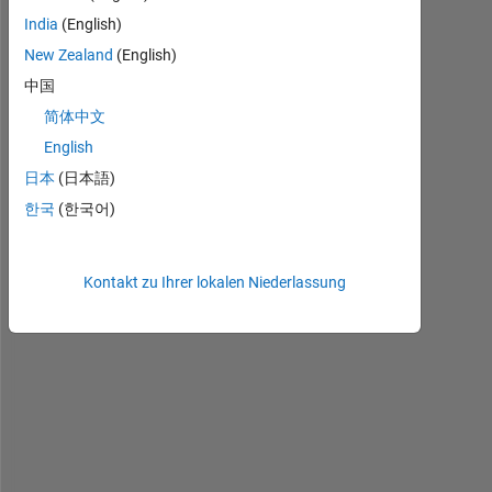
India
(English)
New Zealand
(English)
H
中国
i 
简体中文
I 
English
w
a
日本
(日本語)
n
한국
(한국어)
n
a 
u
Kontakt zu Ihrer lokalen Niederlassung
s
e 
M
a
t
l
a
b 
t