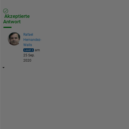
Akzeptierte
Antwort
Rafael
Hernandez-
Walls
am
25 Sep.
2020
t
r
a
y 
t
h
i