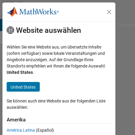
Weiter zum Inhalt
MATLAB
Answers
B Answers
File Exchange
Cody
AI Chat Playground
Diskussi
Website auswählen
Wählen Sie eine Website aus, um übersetzte Inhalte
(sofern verfügbar) sowie lokale Veranstaltungen und
Converting
Angebote anzuzeigen. Auf der Grundlage Ihres
Standorts empfehlen wir Ihnen die folgende Auswahl:
Euler's
United States
.
method
calculation
United States
into
Sie können auch eine Website aus der folgenden Liste
matlab
auswählen:
Amerika
Dai
Nguyen
América Latina
(Español)
25