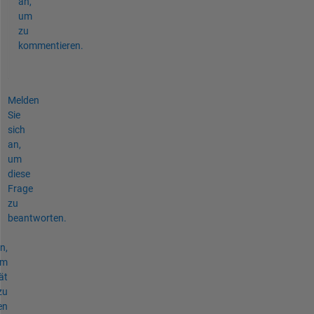
an,
um
zu
kommentieren.
Melden
Sie
sich
an,
um
diese
Frage
zu
beantworten.
n,
um
ät
zu
en