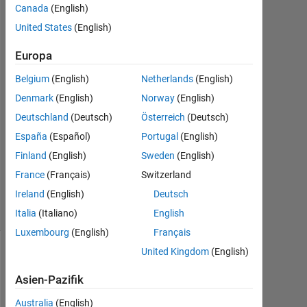
Canada
(English)
Sep.
United States
(English)
2020
1
Europa
Antwort
Belgium
(English)
Netherlands
(English)
Antwort
Denmark
(English)
Norway
(English)
akzeptiert
Deutschland
(Deutsch)
Österreich
(Deutsch)
Aktualisiert
España
(Español)
Portugal
(English)
25 Sep.
Finland
(English)
Sweden
(English)
2020
France
(Français)
Switzerland
16
Ireland
(English)
Deutsch
Ansichten
(30 Tage)
Italia
(Italiano)
English
Luxembourg
(English)
Français
United Kingdom
(English)
Asien-Pazifik
Australia
(English)