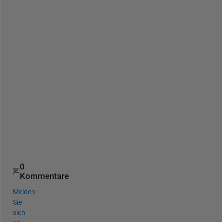
l
o
t
(
x
,
y
)
; 
g
r
i
d 
o
n
0
Kommentare
Melden
Sie
sich