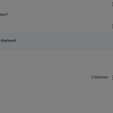
ndow?
e displayed
0 Stimmen