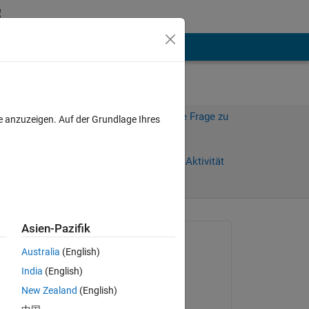
hen
Mehr
Melden Sie sich an, um diese Frage zu
e anzuzeigen. Auf der Grundlage Ihres
beantworten.
Weiterleiten
Anmelden, um Aktivität
zu verfolgen
anzeigen
Asien-Pazifik
Gefragt:
Australia
(English)
Michael Pineda
India
(English)
am 21 Sep. 2020
New Zealand
(English)
ut 
Beantwortet: