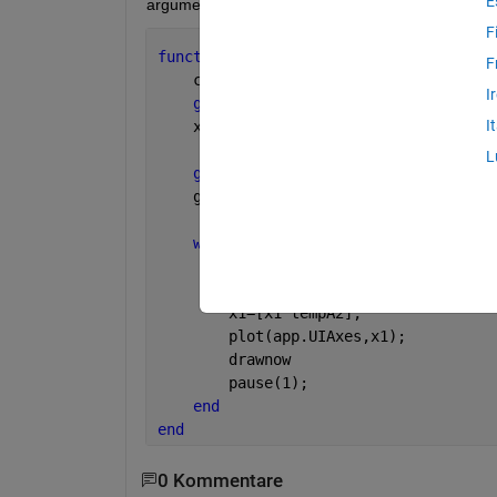
E
arguments of type 'double'". I had not changed the
F
function 
ButtonPushed(app, event)
F
    clc
I
global 
b
I
    x1=0;
L
global 
go
    go=true;
while 
go
        tempA1 = readVoltage(b, 
'A0'
);
        tempA2 = 32+(9/5)*(tempA1*100)
        x1=[x1 tempA2];
        plot(app.UIAxes,x1);
        drawnow
        pause(1);
end
end
0 Kommentare