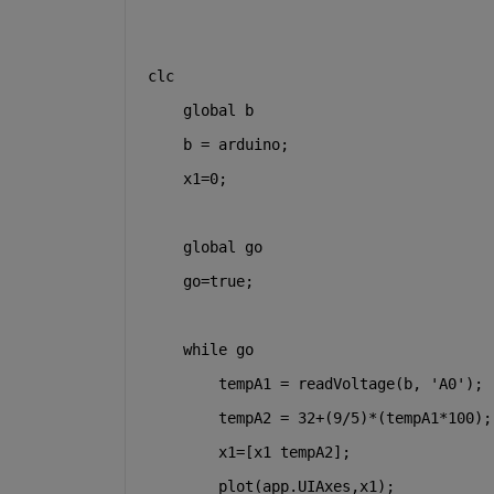
clc
global 
b
    b = arduino;
    x1=0;
global 
go
    go=true;
while 
go
        tempA1 = readVoltage(b, 
'A0'
);
        tempA2 = 32+(9/5)*(tempA1*100);
        x1=[x1 tempA2];
        plot(app.UIAxes,x1);