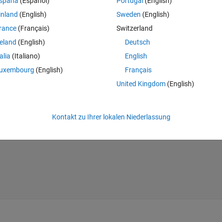
spaña
(Español)
Portugal
(English)
 code in between this happening but now I cannot fix it. 
inland
(English)
Sweden
(English)
Theme
rance
(Français)
Switzerland
reland
(English)
Deutsch
talia
(Italiano)
English
uxembourg
(English)
Français
United Kingdom
(English)
Kontakt zu Ihrer lokalen Niederlassung
;