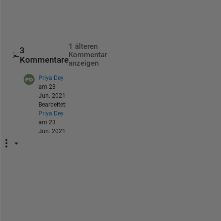
c
e
?
1 älteren
3
Kommentar
Kommentare
anzeigen
Priya Dey
am 23
Jun. 2021
Bearbeitet:
Priya Dey
am 23
Jun. 2021
h
a
v
e 
y