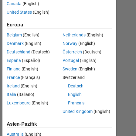
Canada
(English)
Jan.
2013
United States
(English)
3
Antworten
Europa
Belgium
(English)
Netherlands
(English)
Antwort
Denmark
(English)
Norway
(English)
akzeptiert
18
Deutschland
(Deutsch)
Österreich
(Deutsch)
Ansichten
España
(Español)
Portugal
(English)
(30 Tage)
Finland
(English)
Sweden
(English)
France
(Français)
Switzerland
Ältere
Ireland
(English)
Deutsch
Kommentare
Italia
(Italiano)
English
anzeigen
Luxembourg
(English)
Français
United Kingdom
(English)
Asien-Pazifik
H
Australia
(English)
i