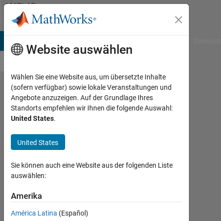
Weiter zum Inhalt
MATLAB
Answers
B Answers
File Exchange
Cody
AI Chat Playground
Diskussi
Website auswählen
Wählen Sie eine Website aus, um übersetzte Inhalte
(sofern verfügbar) sowie lokale Veranstaltungen und
RandStream
Angebote anzuzeigen. Auf der Grundlage Ihres
Standorts empfehlen wir Ihnen die folgende Auswahl:
generators
United States
.
& dieharder
validation
United States
suite?
Sie können auch eine Website aus der folgenden Liste
auswählen:
Bradley
Stiritz
Amerika
América Latina
(Español)
13