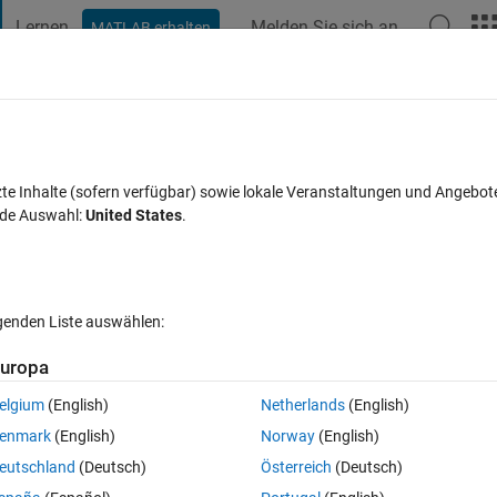
Lernen
Melden Sie sich an
MATLAB erhalten
t Playground
Diskussionen
Wettbewerbe
Blogs
Veröffentlic
FAQs zu MATLAB
Mehr
ta from .m file
zte Inhalte (sofern verfügbar) sowie lokale Veranstaltungen und Angebot
nde Auswahl:
United States
.
zeptiert
Aktualisiert 28 Aug. 2020
12 Ansichten (30 Tage)
lgenden Liste auswählen:
uropa
elgium
(English)
Netherlands
(English)
0 Stimmen
In MATLAB Online öffnen
enmark
(English)
Norway
(English)
 figure inside App Designer with data being fetch from .m file continuously
eutschland
(Deutsch)
Österreich
(Deutsch)