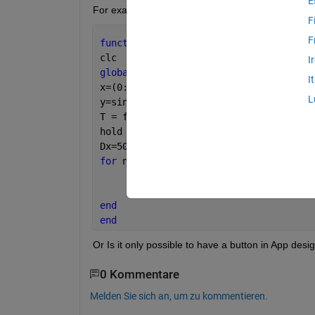
E
For example, Suppose I've a 
test.m
 file and I wan
F
F
function 
test
clc
I
global 
T
I
x=(0:.01:16);
L
y=sin(3*x);
T = figure(1);
hold 
all
Dx=50;y1=-1.2;y2=1.2;
for 
n=1:1:numel(x)
      plot(x,y);axis([x(n) x(n+Dx) y1 
      drawnow
end
end
Or Is it only possible to have a button in App desi
0 Kommentare
Melden Sie sich an, um zu kommentieren.