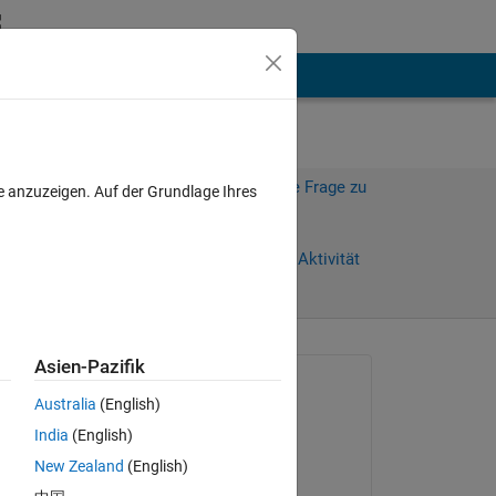
hen
Mehr
Melden Sie sich an, um diese Frage zu
e anzuzeigen. Auf der Grundlage Ihres
beantworten.
Weiterleiten
Anmelden, um Aktivität
zu verfolgen
Asien-Pazifik
Gefragt:
Australia
(English)
rohit
India
(English)
am 27 Aug. 2020
? 
New Zealand
(English)
Kommentiert: