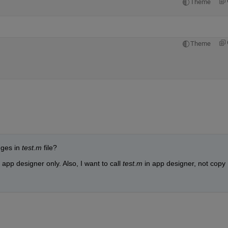
Theme
Theme
ges in 
test.m 
file?
pp designer only. Also, I want to call 
test.m 
in app designer, not copy 