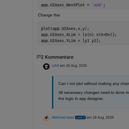
app.UIAxes.NextPlot = 
'add'
;
Change this
plot(app.UIAxes,x,y);
app.UIAxes.XLim = [x(n) x(n+Dx)];
app.UIAxes.YLim = [y1 y2];
2 Kommentare
rohit
am 28 Aug. 2020
Can I not plot without making any chan
All necessary changes need to done in a
the logic in app designer. 
Mehmed Saad
am 28 Aug. 2020