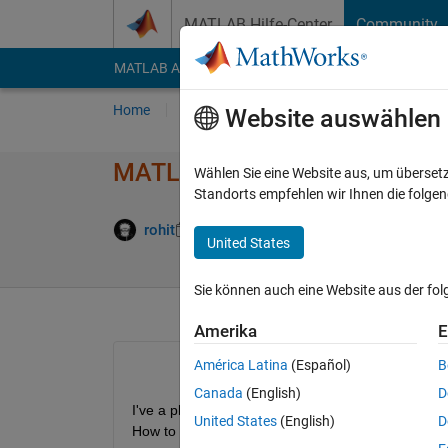
Weiter zum Inhalt
MATLAB Hilfe-Center
Community
MATLAB Answers
File Exchange
Cody
AI Cha
Home
Fragen
Antworten
Durchsuchen
Website auswählen
MATLAB App Designer fetch da
Wählen Sie eine Website aus, um überset
Standorts empfehlen wir Ihnen die folge
Antwort ak
rohit
27 Aug. 2020
1 Antwort
United States
Sie können auch eine Website aus der fo
Amerika
E
América Latina
(Español)
B
Canada
(English)
D
I've a plot function in .m file. Can I plot the same
United States
(English)
D
How to achieve this? 