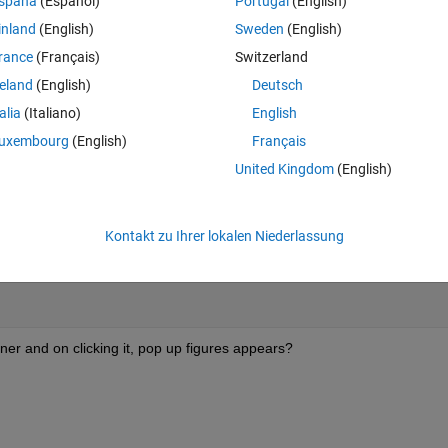
spaña
(Español)
Portugal
(English)
t to plot it in App Designer.
inland
(English)
Sweden
(English)
Theme
rance
(Français)
Switzerland
reland
(English)
Deutsch
talia
(Italiano)
English
uxembourg
(English)
Français
United Kingdom
(English)
Kontakt zu Ihrer lokalen Niederlassung
y2]);
gner and on clicking it, pop up figures appears? 