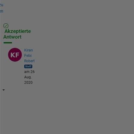
zu
en
Akzeptierte
Antwort
Kiran
Felix
Robert
am 26
Aug.
2020
H
i 
V
e