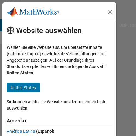
Weiter zum Inhalt
MATLAB
Answers
B Answers
File Exchange
Cody
AI Chat Playground
Diskussi
Website auswählen
Wählen Sie eine Website aus, um übersetzte Inhalte
(sofern verfügbar) sowie lokale Veranstaltungen und
Alternatives
Angebote anzuzeigen. Auf der Grundlage Ihres
Standorts empfehlen wir Ihnen die folgende Auswahl:
to
United States
.
'datasample'
United States
Veena
Sie können auch eine Website aus der folgenden Liste
Chatti
auswählen:
22
Aug.
Amerika
2020
1
América Latina
(Español)
Antwort