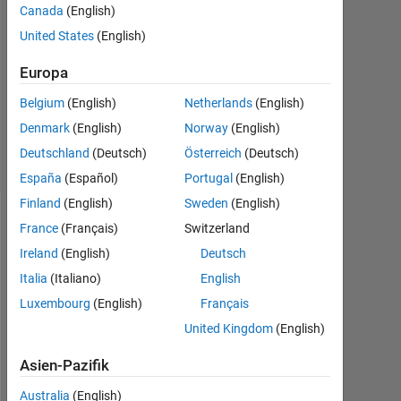
1
Canada
(English)
Antwort
United States
(English)
Aktualisiert
Europa
25 Sep.
Belgium
(English)
Netherlands
(English)
2020
9
Denmark
(English)
Norway
(English)
Ansichten
Deutschland
(Deutsch)
Österreich
(Deutsch)
(30 Tage)
España
(Español)
Portugal
(English)
Finland
(English)
Sweden
(English)
Ältere
France
(Français)
Switzerland
Kommentare
Ireland
(English)
Deutsch
anzeigen
Italia
(Italiano)
English
Luxembourg
(English)
Français
United Kingdom
(English)
H
Asien-Pazifik
i
!
Australia
(English)