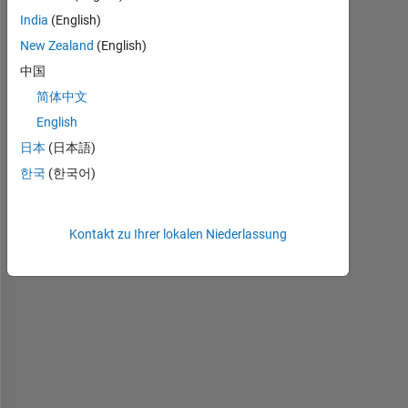
India
(English)
New Zealand
(English)
H
中国
e
简体中文
l
English
l
o 
日本
(日本語)
e
한국
(한국어)
v
e
r
Kontakt zu Ihrer lokalen Niederlassung
y
b
o
d
y
,
I
´