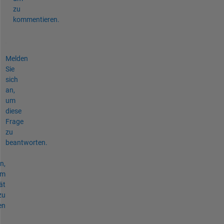
zu
kommentieren.
Melden
Sie
sich
an,
um
diese
Frage
zu
beantworten.
n,
um
ät
zu
en