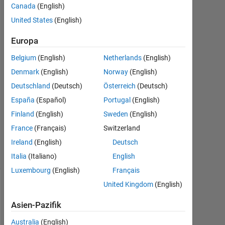
Canada
(English)
Aug.
United States
(English)
2020
2
Europa
Antworten
Belgium
(English)
Netherlands
(English)
Antwort
Denmark
(English)
Norway
(English)
akzeptiert
Deutschland
(Deutsch)
Österreich
(Deutsch)
Aktualisiert
España
(Español)
Portugal
(English)
11 Mär.
Finland
(English)
Sweden
(English)
2021
France
(Français)
Switzerland
21
Ireland
(English)
Deutsch
Ansichten
(30 Tage)
Italia
(Italiano)
English
Luxembourg
(English)
Français
United Kingdom
(English)
Ältere
Kommentare
Asien-Pazifik
anzeigen
Australia
(English)