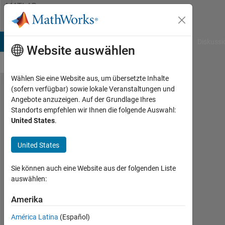
Weiter zum Inhalt
MATLAB
Answers
B Answers
File Exchange
Cody
AI Chat Playground
Diskussi
Website auswählen
Wählen Sie eine Website aus, um übersetzte Inhalte
(sofern verfügbar) sowie lokale Veranstaltungen und
Accessing
Angebote anzuzeigen. Auf der Grundlage Ihres
Standorts empfehlen wir Ihnen die folgende Auswahl:
files from
United States
.
my
Matlab
United States
Drive in a
Sie können auch eine Website aus der folgenden Liste
script
auswählen:
Amerika
Christian
Schaaf
América Latina
(Español)
17