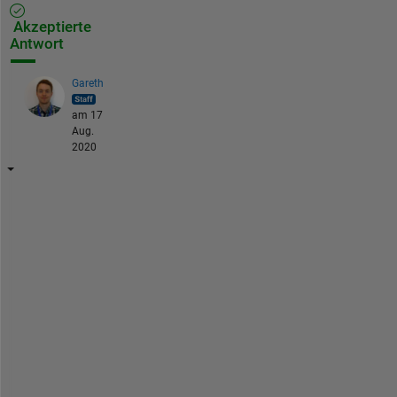
Akzeptierte
Antwort
Gareth
am 17
Aug.
2020
H
i 
C
h
r
i
s
t
i