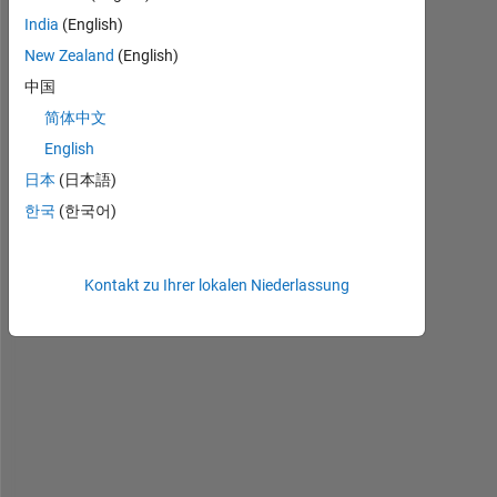
r
India
(English)
e 
New Zealand
(English)
c
a
中国
n 
简体中文
i 
English
s
e
日本
(日本語)
e 
한국
(한국어)
t
h
e 
Kontakt zu Ihrer lokalen Niederlassung
c
r
o
s
s 
v
a
l
i