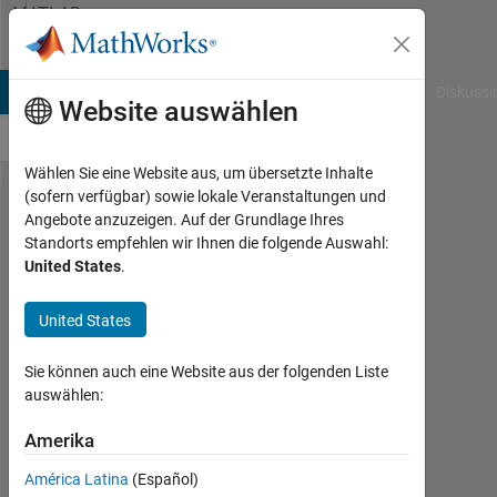
Weiter zum Inhalt
MATLAB
Answers
B Answers
File Exchange
Cody
AI Chat Playground
Diskussi
Website auswählen
Wählen Sie eine Website aus, um übersetzte Inhalte
(sofern verfügbar) sowie lokale Veranstaltungen und
How to see
Angebote anzuzeigen. Auf der Grundlage Ihres
Standorts empfehlen wir Ihnen die folgende Auswahl:
cross
United States
.
validation in
trainNetwork?
United States
Sie können auch eine Website aus der folgenden Liste
krishna
auswählen:
Chauhan
19
Amerika
Jul.
2020
América Latina
(Español)