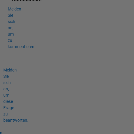
Melden
Sie
sich
an,
um
zu
kommentieren.
Melden
Sie
sich
an,
um
diese
Frage
zu
beantworten.
n,