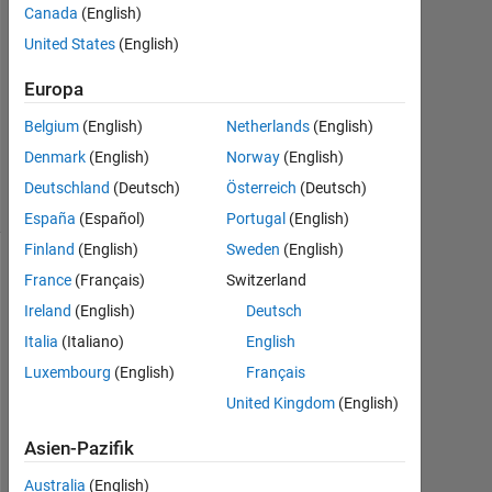
1
Canada
(English)
Antwort
United States
(English)
Aktualisiert
Europa
26 Jul.
Belgium
(English)
Netherlands
(English)
2020
6
Denmark
(English)
Norway
(English)
Ansichten
Deutschland
(Deutsch)
Österreich
(Deutsch)
(30 Tage)
España
(Español)
Portugal
(English)
Finland
(English)
Sweden
(English)
France
(Français)
Switzerland
Ireland
(English)
Deutsch
Italia
(Italiano)
English
Luxembourg
(English)
Français
United Kingdom
(English)
w
Asien-Pazifik
h
e
Australia
(English)