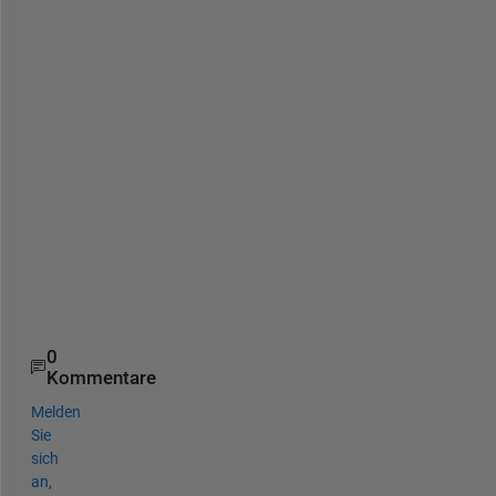
,
A
n
m
o
l 
D
h
i
m
a
n
0
Kommentare
Melden
Sie
sich
an,