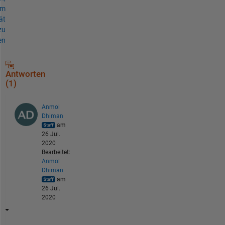
um
ät
zu
en
Antworten
(1)
Anmol
Dhiman
am
26 Jul.
2020
Bearbeitet:
Anmol
Dhiman
am
26 Jul.
2020