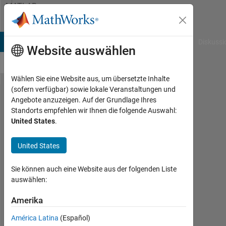
Weiter zum Inhalt
MATLAB
Answers
B Answers
File Exchange
Cody
AI Chat Playground
Diskussi
Website auswählen
Wählen Sie eine Website aus, um übersetzte Inhalte
(sofern verfügbar) sowie lokale Veranstaltungen und
How
Angebote anzuzeigen. Auf der Grundlage Ihres
Standorts empfehlen wir Ihnen die folgende Auswahl:
to
United States
.
solve
a
United States
simple
Sie können auch eine Website aus der folgenden Liste
if loop
auswählen:
Amerika
Patty
Oikawa
América Latina
(Español)
15