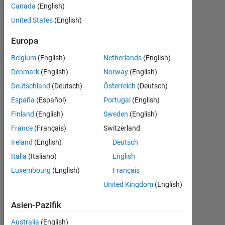
Canada
(English)
Dez.
United States
(English)
2012
1
Europa
Antwort
Belgium
(English)
Netherlands
(English)
Antwort
Denmark
(English)
Norway
(English)
akzeptiert
Deutschland
(Deutsch)
Österreich
(Deutsch)
13
Ansichten
España
(Español)
Portugal
(English)
(30 Tage)
Finland
(English)
Sweden
(English)
France
(Français)
Switzerland
Ireland
(English)
Deutsch
Italia
(Italiano)
English
Luxembourg
(English)
Français
United Kingdom
(English)
Asien-Pazifik
I 
Australia
(English)