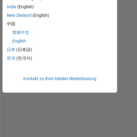
h
India
(English)
a
v
New Zealand
(English)
e 
中国
a 
简体中文
v
a
English
r
日本
(日本語)
i
한국
(한국어)
a
b
l
Kontakt zu Ihrer lokalen Niederlassung
e 
t
h
a
t 
r
a
n
g
e