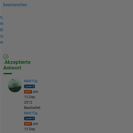
beantworten.
n,
um
ät
zu
en
Akzeptierte
Antwort
Matt Fig
am
15 Dez.
2012
Bearbeitet:
Matt Fig
am
15 Dez.