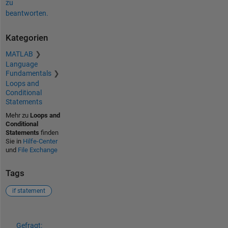
zu
beantworten.
Kategorien
MATLAB
Language
Fundamentals
Loops and
Conditional
Statements
Mehr zu
Loops and
Conditional
Statements
finden
Sie in
Hilfe-Center
und
File Exchange
Tags
if statement
Siehe auch
Gefragt: