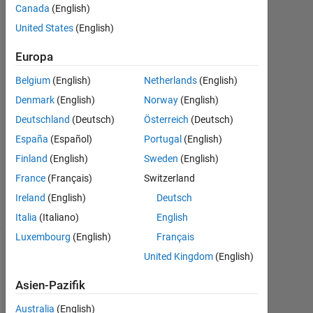
Alejandro
Canada
(English)
Veiga
United States
(English)
30
Jun.
Europa
2020
Belgium
(English)
Netherlands
(English)
1
Denmark
(English)
Norway
(English)
Antwort
Deutschland
(Deutsch)
Österreich
(Deutsch)
Aktualisiert
España
(Español)
Portugal
(English)
28 Sep.
Finland
(English)
Sweden
(English)
2024
34
France
(Français)
Switzerland
Ansichten
Ireland
(English)
Deutsch
(30 Tage)
Italia
(Italiano)
English
Luxembourg
(English)
Français
United Kingdom
(English)
Ältere
Kommentare
Asien-Pazifik
anzeigen
Australia
(English)